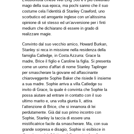
mago della sua epoca, ma pochi sanno che il suo
costume cela l’identità di Stanley Crawford, uno
scorbutico ed arrogante inglese con un’altissima
opinione di sé stesso ed un’avversione per i finti
medium che dichiarano di essere in grado di
realizzare magie.
Convinto dal suo vecchio amico, Howard Burkan,
Stanley si reca in missione nella residenza della
famiglia Catledge, in Costa Azzurra: Grace la
madre, Brice il figlio e Caroline la figlia. Si presenta
come un uomo d’affari di nome Stanley Taplinger
per smascherare la giovane ed affascinante
chiaroveggente Sophie Baker che risiede lì insieme
a sua madre. Sophie arriva a villa Catledge su
invito di Grace, la quale è convinta che Sophie la
possa aiutare ad entrare in contatto con il suo
ultimo marito e, una volta giunta lì, attira
l’attenzione di Brice, che si innamora di lei
perdutamente. Già dal suo primo incontro con
Sophie, Stanley la taccia di essere una
mistificatrice facile da smascherare. Ma, con sua
grande sorpresa e disagio, Sophie si esibisce in