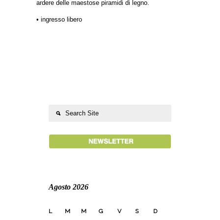
ardere delle maestose piramidi di legno.
• ingresso libero
Agosto 2026
L
M
M
G
V
S
D