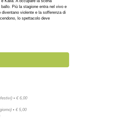
po è Kalia. A occupare la scena
i ballo. Più la stagione entra nel vivo e
o diventano violente e la sofferenza di
iaccendono, lo spettacolo deve
festivi) • € 6,00
 giorno) • € 5,00
a