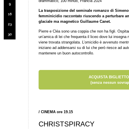
drammatico, 100 minuti, Francia 2024
9
La trasposizione del seminale romanzo di Simen
16
femminicidio raccontato riuscendo a perturbare a
glaciale ma magnetico Guillaume Canet.
23
Pierre e Cléa sono una coppia che non ha figli. Ospitano
30
un’amica di lei che frequenta il liceo dove lui insegn
viene trovata strangolata. L’omicidio è avvenuto mentre
iniziano ad addensarsi su di lui che però riesce ad au
mantenere un buon autocontrollo.
ACQUISTA BIGLIETTO
(senza nessun sovrap
/
CINEMA ore 19.15
CHRISTSPIRACY