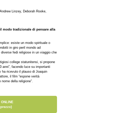
 Andrew Linzey, Deborah Rooke,
il modo tradizionale di pensare alla
mplice: esiste un modo spirituale o
ndotti in giro peril mondo ad
 diverse fedi religiose in un viaggio che
tigiosi college statunitensi, si propone
00 anni”, facendo luce su importanti
cy ha ricevuto il plauso di Joaquin
tore, il film “espone verità
n nome della religione”.
 ONLINE
prezzo)