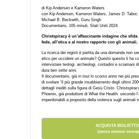
di Kip Andersen e Kameron Waters
con Kip Andersen, Kameron Waters, James D. Tabor,
Michael B. Beckwith, Guru Singh
Documentario, 105 minuti, Stati Uniti 2024
Christspiracy è un’affascinante indagine che sfida 
fede, all’etica
e al nostro rapporto con gli animali.
La ricerca dei registi è partita da una domanda non se
etico per uccidere un animale? Questo quesito li ha co
intervistare teologi, archeologi, contadini e sciamani di
dura ben sette anni.
Il documentario, già in tour lo scorso anno nei più pres
di svelare “il più grande insabbiamento degli ultimi 20
dettagli inediti sulla figura di Gesù Cristo. Christspira
Phoenix, già produttore di What the Health: secondo l’at
imperdonabili a proposito della violenza sugli animali i
ACQUISTA BIGLIETTO
(senza nessun sovrap