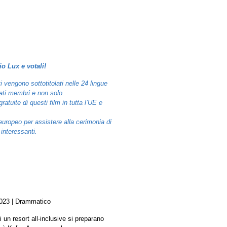
io Lux e votali!
i vengono sottotitolati nelle 24 lingue
Stati membri e non solo.
atuite di questi film in tutta l’UE e
europeo per assistere alla cerimonia di
interessanti.
 2023 | Drammatico
i un resort all-inclusive si preparano