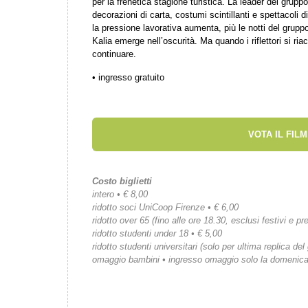
per la frenetica stagione turistica. La leader del grup
decorazioni di carta, costumi scintillanti e spettacoli d
la pressione lavorativa aumenta, più le notti del grupp
Kalia emerge nell’oscurità. Ma quando i riflettori si r
continuare.
• ingresso gratuito
VOTA IL FILM
Costo biglietti
intero • € 8,00
ridotto soci UniCoop Firenze • € 6,00
ridotto over 65 (fino alle ore 18.30, esclusi festivi e pre
ridotto studenti under 18 • € 5,00
ridotto studenti universitari (solo per ultima replica del
omaggio bambini • ingresso omaggio solo la domenic