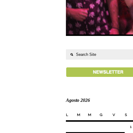
Agosto 2026
L
M
M
G
V
S
1