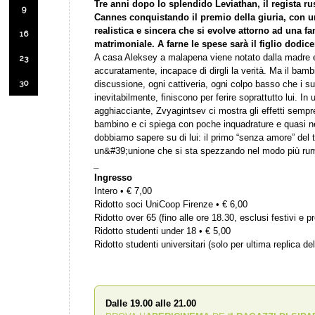
Tre anni dopo lo splendido Leviathan, il regista r
9
Cannes conquistando il
premio della giuria, con 
realistica e sincera che si evolve attorno ad una
fa
16
matrimoniale. A farne le spese sarà il figlio dodic
A casa Aleksey a malapena viene notato dalla madre e
23
accuratamente, incapace di dirgli la verità. Ma il bam
30
discussione, ogni cattiveria, ogni colpo basso che i su
inevitabilmente, finiscono per ferire soprattutto lui. I
agghiacciante, Zvyagintsev ci mostra gli effetti sempre 
bambino e ci spiega con poche inquadrature e quasi ne
dobbiamo sapere su di lui: il primo “senza amore” del tit
un&#39;unione che si sta spezzando nel modo più rum
_
Ingresso
Intero • € 7,00
Ridotto soci UniCoop Firenze • € 6,00
Ridotto over 65 (fino alle ore 18.30, esclusi festivi e pr
Ridotto studenti under 18 • € 5,00
Ridotto studenti universitari (solo per ultima replica del
Dalle 19.00 alle 21.00