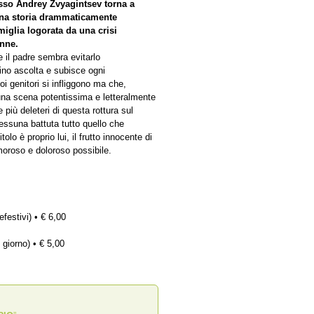
usso Andrey Zvyagintsev torna a
una storia drammaticamente
miglia logorata da una crisi
enne.
 il padre sembra evitarlo
bino ascolta e subisce ogni
oi genitori si infliggono ma che,
n una scena potentissima e letteralmente
più deleteri di questa rottura sul
ssuna battuta tutto quello che
olo è proprio lui, il frutto innocente di
oroso e doloroso possibile.
efestivi) • € 6,00
 giorno) • € 5,00