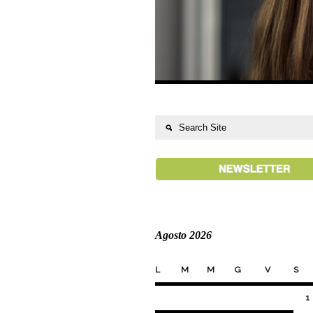
Agosto 2026
L
M
M
G
V
S
1