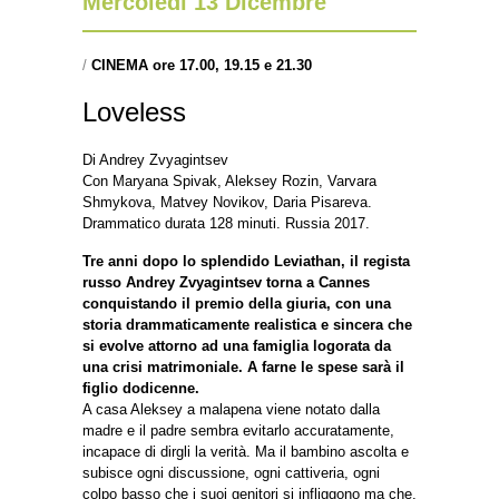
Mercoledì 13 Dicembre
/
CINEMA ore 17.00, 19.15 e 21.30
Loveless
Di Andrey Zvyagintsev
Con Maryana Spivak, Aleksey Rozin, Varvara
Shmykova, Matvey Novikov, Daria Pisareva.
Drammatico durata 128 minuti. Russia 2017.
Tre anni dopo lo splendido Leviathan, il regista
russo Andrey Zvyagintsev torna a Cannes
conquistando il
premio della giuria, con una
storia drammaticamente realistica e sincera che
si evolve attorno ad una
famiglia logorata da
una crisi matrimoniale. A farne le spese sarà il
figlio dodicenne.
A casa Aleksey a malapena viene notato dalla
madre e il padre sembra evitarlo accuratamente,
incapace di dirgli la verità. Ma il bambino ascolta e
subisce ogni discussione, ogni cattiveria, ogni
colpo basso che i suoi genitori si infliggono ma che,