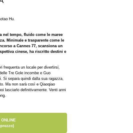
A
otao Hu.
ga nel tempo, fluido come le maree
izza. Minimale e trasparente come le
oncorso a Cannes 77, scansiona un
pettiva cinese, ha riscritto destini e
 frequenta un locale per divertirsi,
a delle Tre Gole incombe e Guo
ri. Si separa quindi dalla sua ragazza,
sto. Ma non sarà così e Qiaoqiao
poi lasciarlo definitivamente. Venti anni
ong.
 ONLINE
prezzo)