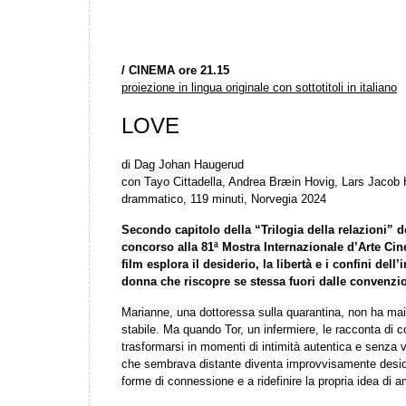
/
CINEMA ore 21.15
proiezione in lingua originale con sottotitoli in italiano
LOVE
di Dag Johan Haugerud
con Tayo Cittadella, Andrea Bræin Hovig, Lars Jacob
drammatico, 119 minuti, Norvegia 2024
Secondo capitolo della “Trilogia della relazioni” d
concorso alla 81ª Mostra Internazionale d’Arte Cin
film esplora il desiderio, la libertà e i confini dell’
donna che riscopre se stessa fuori dalle convenzion
Marianne, una dottoressa sulla quarantina, non ha mai 
stabile. Ma quando Tor, un infermiere, le racconta di 
trasformarsi in momenti di intimità autentica e senza v
che sembrava distante diventa improvvisamente desid
forme di connessione e a ridefinire la propria idea di a