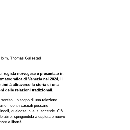
 Holm, Thomas Gullestad
el regista norvegese e presentato in
ematografica di Venezia nel 2024, il
intimità attraverso la storia di una
i delle relazioni tradizionali.
sentito il bisogno di una relazione
come incontri casuali possano
incoli, qualcosa in lei si accende. Ciò
erabile, spingendola a esplorare nuove
more e libertà.