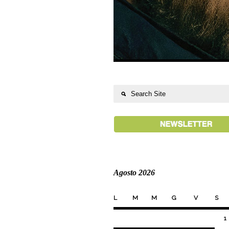
Agosto 2026
L
M
M
G
V
S
1