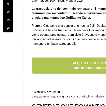
drammatico, 100 minuti, Francia 2024
9
La trasposizione del seminale romanzo di Simen
16
femminicidio raccontato riuscendo a perturbare a
glaciale ma magnetico Guillaume Canet.
23
Pierre e Cléa sono una coppia che non ha figli. Ospitano
30
un’amica di lei che frequenta il liceo dove lui insegn
viene trovata strangolata. L’omicidio è avvenuto mentre
iniziano ad addensarsi su di lui che però riesce ad au
mantenere un buon autocontrollo.
ACQUISTA BIGLIETTO
(senza nessun sovrap
/
CINEMA ore 19.00
proiezione in lingua originale con sottotitoli in italiano