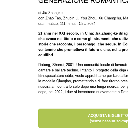
GENERAZIONE ROMANTIC
di Jia Zhangke
con Zhao Tao, Zhubin Li, You Zhou, Xu Changchu, Ma
drammatico, 111 minuti, Cina 2024
21 anni nel XXI secolo, in Cina: Jia Zhang-ke dila
che evoca nel titolo e come gli strumenti che util
storie che racconta, i personaggi che segue. In C
ventennio che prometteva il futuro e che, nella pros
equilibri.
Datong, Shanxi, 2001. Una comunità locale di lavoratori
cantare e ballare techno. Intanto il progetto della dig
Bin,speculatore edile, vuole approfittarne per fare affa
la modella Qiaoqiao, promettendole di fare ritorno pre
riuscirà a incontrarlo solo dopo una lunga ricerca, per 
dopo, nel 2022, i due si incontrano nuovamente a Dat
ACQUISTA BIGLIETTO
(senza nessun sovrap