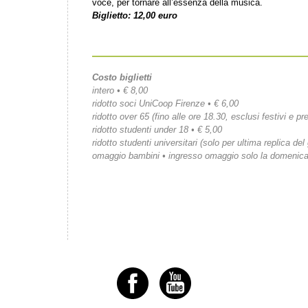
voce, per tornare all’essenza della musica.
Biglietto: 12,00 euro
Costo biglietti
intero • € 8,00
ridotto soci UniCoop Firenze • € 6,00
ridotto over 65 (fino alle ore 18.30, esclusi festivi e pre
ridotto studenti under 18 • € 5,00
ridotto studenti universitari (solo per ultima replica del
omaggio bambini • ingresso omaggio solo la domenic