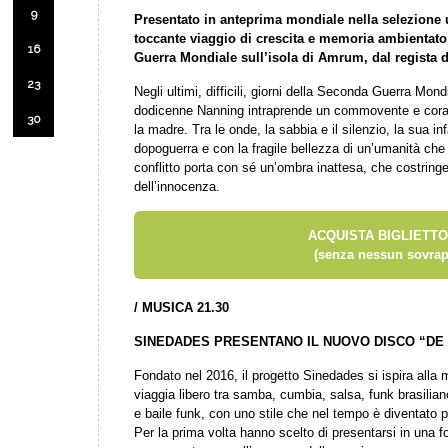
9
Presentato in anteprima mondiale nella selezione u
toccante viaggio di crescita e memoria ambientato 
16
Guerra Mondiale sull’isola di Amrum, dal regista 
23
Negli ultimi, difficili, giorni della Seconda Guerra Mond
dodicenne Nanning intraprende un commovente e coragg
30
la madre. Tra le onde, la sabbia e il silenzio, la sua in
dopoguerra e con la fragile bellezza di un’umanità che 
conflitto porta con sé un’ombra inattesa, che costringe
dell’innocenza.
ACQUISTA BIGLIETTO
(senza nessun sovrap
/ MUSICA
21.30
SINEDADES PRESENTANO IL NUOVO DISCO “DE 
Fondato nel 2016, il progetto Sinedades si ispira alla 
viaggia libero tra samba, cumbia, salsa, funk brasiliano
e baile funk, con uno stile che nel tempo è diventato p
Per la prima volta hanno scelto di presentarsi in una 