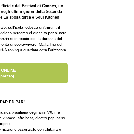
fficiale del Festival di Cannes, un
negli ultimi giorni della Seconda
de La sposa turca e Soul Kitchen
iale, sull’isola tedesca di Amrum, il
ioso percorso di crescita per aiutare
fanzia si intreccia con la durezza del
tenta di sopravvivere. Ma la fine del
rà Nanning a guardare oltre l’orizzonte
 ONLINE
prezzo)
PAR EN PAR”
musica brasiliana degli anni ’70, ma
 vintage, afro beat, electro pop latino
roprio.
formazione essenziale con chitarra e