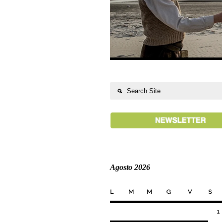
Agosto 2026
L
M
M
G
V
S
1