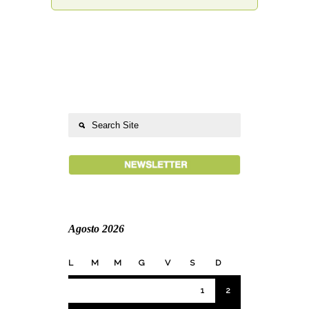
Agosto 2026
L
M
M
G
V
S
D
1
2