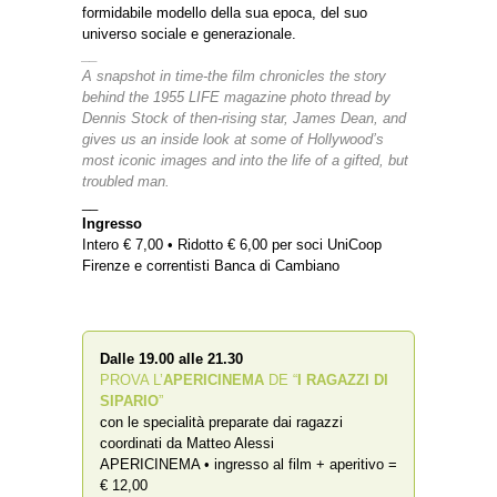
formidabile modello della sua epoca, del suo
universo sociale e generazionale.
__
A snapshot in time-the film chronicles the story
behind the 1955 LIFE magazine photo thread by
Dennis Stock of then-rising star, James Dean, and
gives us an inside look at some of Hollywood’s
most iconic images and into the life of a gifted, but
troubled man.
__
Ingresso
Intero € 7,00 • Ridotto € 6,00 per soci UniCoop
Firenze e correntisti Banca di Cambiano
Dalle 19.00 alle 21.30
PROVA L’
APERICINEMA
DE “
I RAGAZZI DI
SIPARIO
”
con le specialità preparate dai ragazzi
coordinati da Matteo Alessi
APERICINEMA • ingresso al film + aperitivo =
€ 12,00