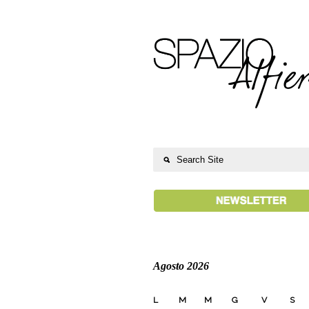
Agosto 2026
L
M
M
G
V
S