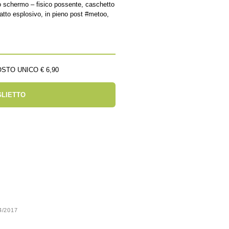
lo schermo – fisico possente, caschetto
tratto esplosivo, in pieno post #metoo,
STO UNICO € 6,90
GLIETTO
24/2017