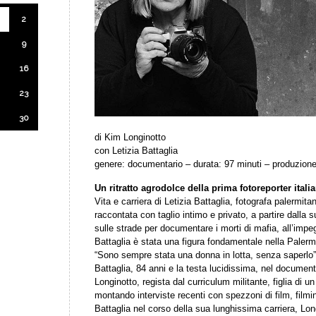
2
9
16
23
30
di Kim Longinotto
con Letizia Battaglia
genere: documentario – durata: 97 minuti – produzione
Un ritratto agrodolce della prima fotoreporter itali
Vita e carriera di Letizia Battaglia, fotografa palermita
raccontata con taglio intimo e privato, a partire dalla 
sulle strade per documentare i morti di mafia, all’impeg
Battaglia è stata una figura fondamentale nella Palerm
“Sono sempre stata una donna in lotta, senza saperlo”. 
Battaglia, 84 anni e la testa lucidissima, nel document
Longinotto, regista dal curriculum militante, figlia di un
montando interviste recenti con spezzoni di film, filmin
Battaglia nel corso della sua lunghissima carriera, Lon