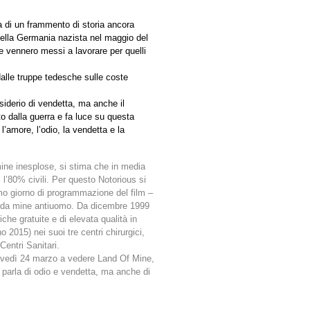
ta di un frammento di storia ancora
della Germania nazista nel maggio del
e vennero messi a lavorare per quelli
alle truppe tedesche sulle coste
esiderio di vendetta, ma anche il
o dalla guerra e fa luce su questa
l’amore, l’odio, la vendetta e la
mine inesplose, si stima che in media
 l’80% civili. Per questo Notorious si
imo giorno di programmazione del film –
ti da mine antiuomo. Da dicembre 1999
che gratuite e di elevata qualità in
 2015) nei suoi tre centri chirurgici,
Centri Sanitari.
ovedì 24 marzo a vedere Land Of Mine,
 parla di odio e vendetta, ma anche di