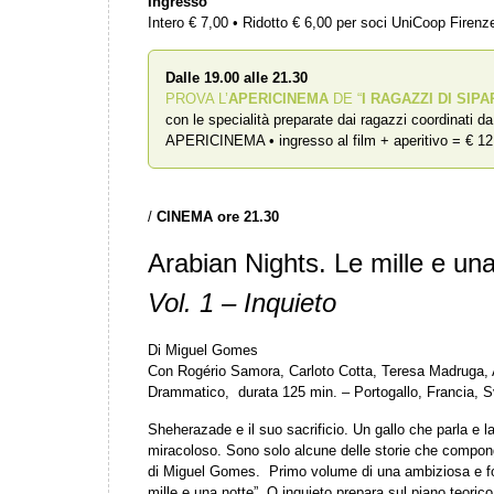
Ingresso
Intero € 7,00 • Ridotto € 6,00 per soci UniCoop Firen
Dalle 19.00 alle 21.30
PROVA L’
APERICINEMA
DE “
I RAGAZZI DI SIPA
con le specialità preparate dai ragazzi coordinati d
APERICINEMA • ingresso al film + aperitivo = € 12
/
CINEMA
ore 21.30
Arabian Nights. Le mille e una
Vol. 1 – Inquieto
Di Miguel Gomes
Con Rogério Samora, Carloto Cotta, Teresa Madruga, 
Drammatico, durata 125 min. – Portogallo, Francia, 
Sheherazade e il suo sacrificio. Un gallo che parla e 
miracoloso. Sono solo alcune delle storie che compon
di Miguel Gomes. Primo volume di una ambiziosa e fors
mille e una notte”, O inquieto prepara sul piano teoric