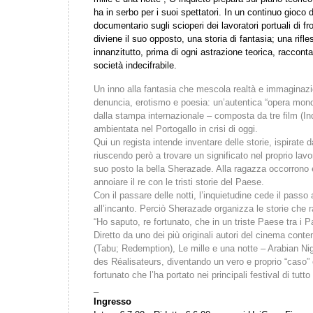
ha in serbo per i suoi spettatori. In un continuo gioco d
documentario sugli scioperi dei lavoratori portuali di fro
diviene il suo opposto, una storia di fantasia; una rifles
innanzitutto, prima di ogni astrazione teorica, racconta
società indecifrabile.
Un inno alla fantasia che mescola realtà e immaginaz
denuncia, erotismo e poesia: un’autentica “opera mondo
dalla stampa internazionale – composta da tre film (In
ambientata nel Portogallo in crisi di oggi.
Qui un regista intende inventare delle storie, ispirate d
riuscendo però a trovare un significato nel proprio lavo
suo posto la bella Sherazade. Alla ragazza occorrono
annoiare il re con le tristi storie del Paese.
Con il passare delle notti, l’inquietudine cede il passo
all’incanto. Perciò Sherazade organizza le storie che ra
“Ho saputo, re fortunato, che in un triste Paese tra i 
Diretto da uno dei più originali autori del cinema co
(Tabu; Redemption), Le mille e una notte – Arabian Nig
des Réalisateurs, diventando un vero e proprio “caso”
fortunato che l’ha portato nei principali festival di tutto
_
Ingresso