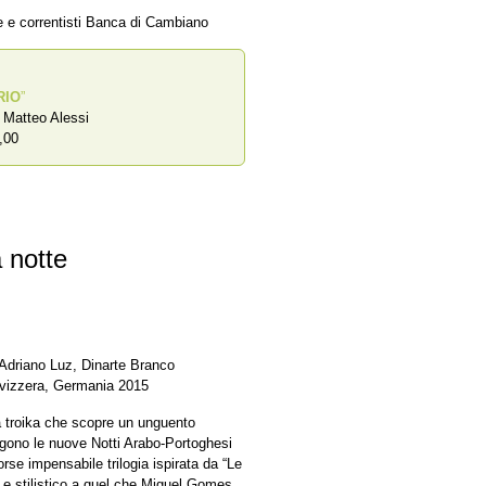
ze e correntisti Banca di Cambiano
RIO
”
a Matteo Alessi
,00
 notte
Adriano Luz, Dinarte Branco
Svizzera, Germania 2015
la troika che scopre un unguento
gono le nuove Notti Arabo-Portoghesi
e impensabile trilogia ispirata da “Le
o e stilistico a quel che Miguel Gomes