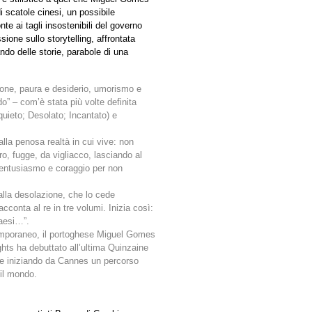
i scatole cinesi, un possibile
nte ai tagli insostenibili del governo
sione sullo storytelling, affrontata
ndo delle storie, parabole di una
ione, paura e desiderio, umorismo e
” – com’è stata più volte definita
quieto; Desolato; Incantato) e
alla penosa realtà in cui vive: non
ro, fugge, da vigliacco, lasciando al
 entusiasmo e coraggio per non
 alla desolazione, che lo cede
cconta al re in tre volumi. Inizia così:
Paesi…”.
ntemporaneo, il portoghese Miguel Gomes
hts ha debuttato all’ultima Quinzaine
 e iniziando da Cannes un percorso
 il mondo.