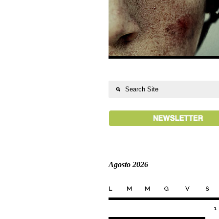
Agosto 2026
L
M
M
G
V
S
1