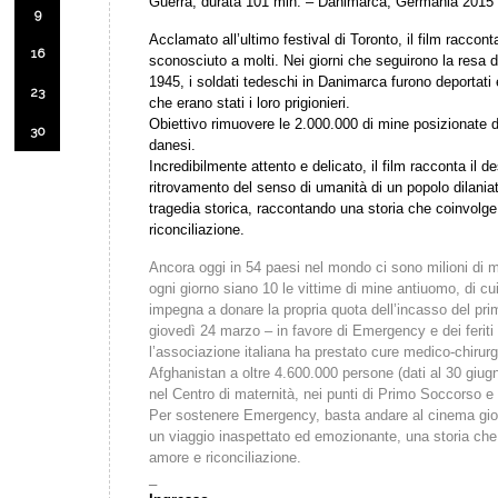
Guerra, durata 101 min. – Danimarca, Germania 2015
9
Acclamato all’ultimo festival di Toronto, il film raccon
16
sconosciuto a molti. Nei giorni che seguirono la resa 
1945, i soldati tedeschi in Danimarca furono deportati 
23
che erano stati i loro prigionieri.
Obiettivo rimuovere le 2.000.000 di mine posizionate d
30
danesi.
Incredibilmente attento e delicato, il film racconta il d
ritrovamento del senso di umanità di un popolo dilaniat
tragedia storica, raccontando una storia che coinvolge 
riconciliazione.
Ancora oggi in 54 paesi nel mondo ci sono milioni di 
ogni giorno siano 10 le vittime di mine antiuomo, di cui
impegna a donare la propria quota dell’incasso del pr
giovedì 24 marzo – in favore di Emergency e dei feri
l’associazione italiana ha prestato cure medico-chirurgi
Afghanistan a oltre 4.600.000 persone (dati al 30 giugno
nel Centro di maternità, nei punti di Primo Soccorso e 
Per sostenere Emergency, basta andare al cinema gi
un viaggio inaspettato ed emozionante, una storia che
amore e riconciliazione.
_