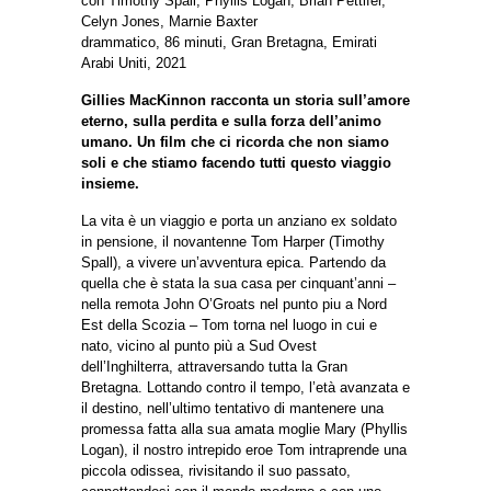
con Timothy Spall, Phyllis Logan, Brian Pettifer,
Celyn Jones, Marnie Baxter
drammatico, 86 minuti, Gran Bretagna, Emirati
Arabi Uniti, 2021
Gillies MacKinnon racconta un storia sull’amore
eterno, sulla perdita e sulla forza dell’animo
umano. Un film che ci ricorda che non siamo
soli e che stiamo facendo tutti questo viaggio
insieme.
La vita è un viaggio e porta un anziano ex soldato
in pensione, il novantenne Tom Harper (Timothy
Spall), a vivere un’avventura epica. Partendo da
quella che è stata la sua casa per cinquant’anni –
nella remota John O’Groats nel punto piu a Nord
Est della Scozia – Tom torna nel luogo in cui e
nato, vicino al punto più a Sud Ovest
dell’Inghilterra, attraversando tutta la Gran
Bretagna. Lottando contro il tempo, l’età avanzata e
il destino, nell’ultimo tentativo di mantenere una
promessa fatta alla sua amata moglie Mary (Phyllis
Logan), il nostro intrepido eroe Tom intraprende una
piccola odissea, rivisitando il suo passato,