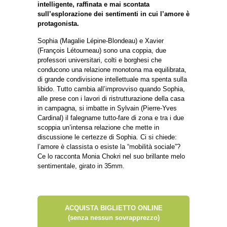
intelligente, raffinata e mai scontata
sull’esplorazione dei sentimenti in cui l’amore è
protagonista.
Sophia (Magalie Lépine-Blondeau) e Xavier
(François Létourneau) sono una coppia, due
professori universitari, colti e borghesi che
conducono una relazione monotona ma equilibrata,
di grande condivisione intellettuale ma spenta sulla
libido. Tutto cambia all’improvviso quando Sophia,
alle prese con i lavori di ristrutturazione della casa
in campagna, si imbatte in Sylvain (Pierre-Yves
Cardinal) il falegname tutto-fare di zona e tra i due
scoppia un’intensa relazione che mette in
discussione le certezze di Sophia. Ci si chiede:
l’amore è classista o esiste la “mobilità sociale”?
Ce lo racconta Monia Chokri nel suo brillante melo
sentimentale, girato in 35mm.
ACQUISTA BIGLIETTO ONLINE
(senza nessun sovrapprezzo)