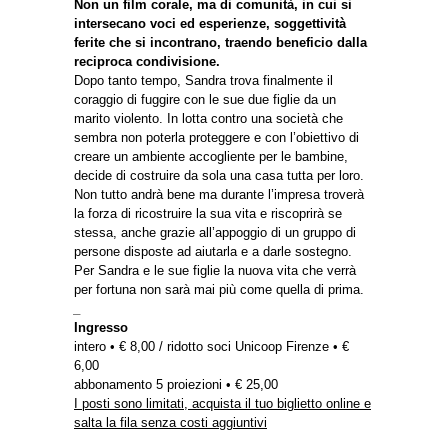
Non un film corale, ma di comunità, in cui si
intersecano voci ed esperienze, soggettività
ferite che si incontrano, traendo beneficio dalla
reciproca condivisione.
Dopo tanto tempo, Sandra trova finalmente il
coraggio di fuggire con le sue due figlie da un
marito violento. In lotta contro una società che
sembra non poterla proteggere e con l’obiettivo di
creare un ambiente accogliente per le bambine,
decide di costruire da sola una casa tutta per loro.
Non tutto andrà bene ma durante l’impresa troverà
la forza di ricostruire la sua vita e riscoprirà se
stessa, anche grazie all’appoggio di un gruppo di
persone disposte ad aiutarla e a darle sostegno.
Per Sandra e le sue figlie la nuova vita che verrà
per fortuna non sarà mai più come quella di prima.
_
Ingresso
intero • € 8,00 / ridotto soci Unicoop Firenze • €
6,00
abbonamento 5 proiezioni • € 25,00
I posti sono limitati, acquista il tuo biglietto online e
salta la fila senza costi aggiuntivi