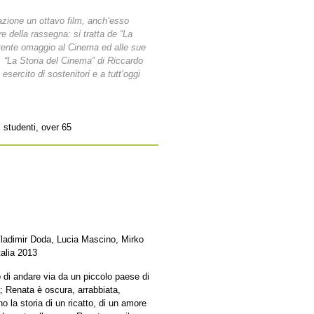
azione un ottavo film, anch’esso
e della rassegna: si tratta de “La
erente omaggio al Cinema ed alle sue
 “La Storia del Cinema” di Riccardo
esercito di sostenitori e a tutt’oggi
, studenti, over 65
ladimir Doda, Lucia Mascino, Mirko
talia 2013
o di andare via da un piccolo paese di
va; Renata è oscura, arrabbiata,
 la storia di un ricatto, di un amore