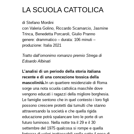
LA SCUOLA CATTOLICA
di Stefano Mordini
con Valeria Golino, Riccardo Scamarcio, Jasmine
Trinca, Benedetta Porcaroli, Giulio Pranno
genere: drammatico – durata: 106 minuti –
produzione: Italia 2021
Tratto dall’omonimo romanzo premio Strega di
Edoardo Albinati
L’analisi di un periodo della storia italiana
recente e di una concezione tossica della
mascolinità.
In un quartiere residenziale di Roma
sorge una nota scuola cattolica maschile dove
vengono educati i ragazzi della migliore borghesia.
Le famiglie sentono che in quel contesto i loro figli
possono crescere protetti dai tumulti che stanno
attraversando la società e che quella rigida
educazione potrà spalancare loro le porte di un
futuro luminoso. Nella notte tra il 29 e il 30
settembre del 1975 qualcosa si rompe e quella
fortezza di valori inattaccabili crolla sotto il peso di