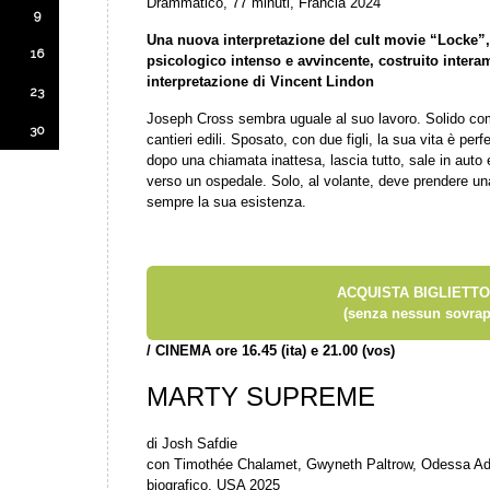
Drammatico, 77 minuti, Francia 2024
9
Una nuova interpretazione del cult movie “Locke”, 
16
psicologico intenso e avvincente, costruito intera
interpretazione di Vincent Lindon
23
Joseph Cross sembra uguale al suo lavoro. Solido com
30
cantieri edili. Sposato, con due figli, la sua vita è pe
dopo una chiamata inattesa, lascia tutto, sale in auto 
verso un ospedale. Solo, al volante, deve prendere u
sempre la sua esistenza.
ACQUISTA BIGLIETTO
(senza nessun sovrap
/
CINEMA ore 16.45 (ita) e 21.00 (vos)
MARTY SUPREME
di Josh Safdie
con Timothée Chalamet, Gwyneth Paltrow, Odessa Adl
biografico, USA 2025