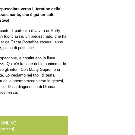
puscolare verso il termine della
trascinante, che è già un cult.
tival.
punto di partenza è la vita di Marty
n fuoriclasse, un predestinato, che ha
amet da Oscar (potrebbe essere l’anno
e, pieno di passione.
spaccone, e continuano la linea
i. Qui c’è la base del loro cinema, lo
erso gli inferi. Con Marty Supreme si
a. Lo vediamo nei titoli di testa
a dello spermatozoo verso la genesi,
lle. Dalla diagnostica di Diamanti
giovinezza.
 ONLINE
prezzo)