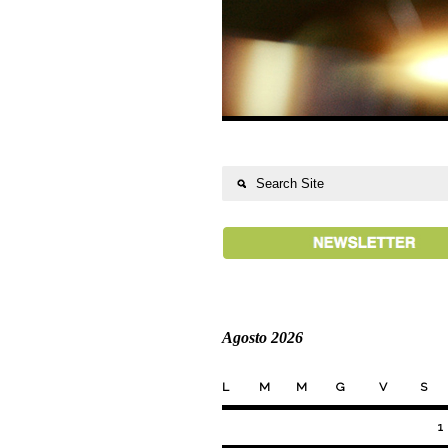
Agosto 2026
L
M
M
G
V
S
1