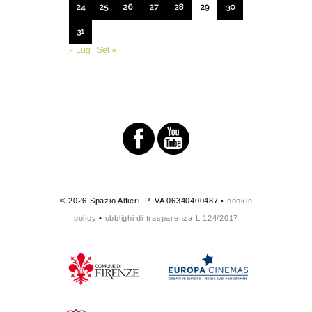
24
25
26
27
28
29
30
31
« Lug
Set »
© 2026 Spazio Alfieri. P.IVA 06340400487 •
cookie
policy
•
obblighi di trasparenza L.124/2017