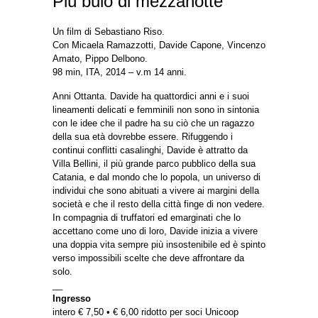
Più buio di mezzanotte
Un film di Sebastiano Riso.
Con Micaela Ramazzotti, Davide Capone, Vincenzo
Amato, Pippo Delbono.
98 min, ITA, 2014 – v.m 14 anni.
Anni Ottanta. Davide ha quattordici anni e i suoi
lineamenti delicati e femminili non sono in sintonia
con le idee che il padre ha su ciò che un ragazzo
della sua età dovrebbe essere. Rifuggendo i
continui conflitti casalinghi, Davide è attratto da
Villa Bellini, il più grande parco pubblico della sua
Catania, e dal mondo che lo popola, un universo di
individui che sono abituati a vivere ai margini della
società e che il resto della città finge di non vedere.
In compagnia di truffatori ed emarginati che lo
accettano come uno di loro, Davide inizia a vivere
una doppia vita sempre più insostenibile ed è spinto
verso impossibili scelte che deve affrontare da
solo.
__
Ingresso
intero € 7,50 • € 6,00 ridotto per soci Unicoop