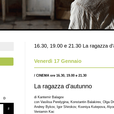
16.30, 19.00 e 21.30 La ragazza d
Venerdì 17 Gennaio
/
CINEMA ore 16.30, 19.00 e 21.30
La ragazza d’autunno
di Kantemir Balagov
D
con Vasilisa Perelygina, Konstantin Balakirev, Olga D
Andrey Bykov, Igor Shirokov, Kseniya Kutepova, Aly
2
Veniamin Kac