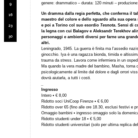
genere: drammatico – durata: 120 minuti – produzione
9
Un dramma dalla regia perfetta, che conferma il ta
16
maestro del colore e dello sguardo alla sua oper
e poi a Torino col suo esordio
Tesnota
. Sensi di c
23
la legna con cui Balagov e Aleksandr Terekhov ali
30
personaggi e ambienti diversi per farne una grande
altri.
Leningrado, 1945. La guerra è finita ma l’assedio nazist
ginocchio. Iya è una ragazza bionda, timida e altissim
trauma da stress. Lavora come infermiera in un osped
Ma quando la vera madre del bambino, Masha, torna dal
psicologicamente al limite dal dolore e dagli orrori viss
dovrà aiutarla, a tutti i costi.
_
Ingresso
Intero • € 8,00
Ridotto soci UniCoop Firenze • € 6,00
Ridotto over 65 (fino alle ore 18.30, esclusi festivi e pr
Omaggio bambini • ingresso omaggio solo la domenic
Ridotto studenti under 18 • € 5,00
Ridotto studenti universitari (solo per ultima replica del