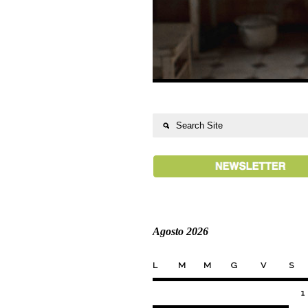
Agosto 2026
L
M
M
G
V
S
1