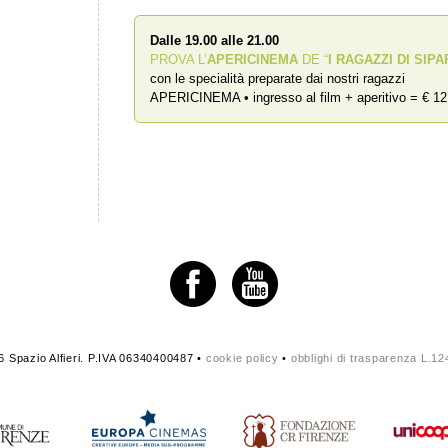
Dalle 19.00 alle 21.00
PROVA L’
APERICINEMA
DE “
I RAGAZZI DI SIPA
con le specialità preparate dai nostri ragazzi
APERICINEMA • ingresso al film + aperitivo = € 12
 Spazio Alfieri. P.IVA 06340400487 •
cookie policy
•
obblighi di trasparenza L.1