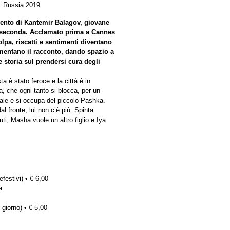
: Russia 2019
lento di Kantemir Balagov, giovane
a seconda. Acclamato prima a Cannes
olpa, riscatti e sentimenti diventano
mentano il racconto, dando spazio a
 storia sul prendersi cura degli
a è stato feroce e la città è in
a, che ogni tanto si blocca, per un
ale e si occupa del piccolo Pashka.
 fronte, lui non c’è più. Spinta
uti, Masha vuole un altro figlio e Iya
efestivi) • € 6,00
a
 giorno) • € 5,00