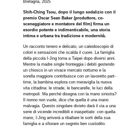
Bretagna, 2025
Shih-Ching Tsou, dopo il lungo sodalizio con il
premio Oscar Sean Baker (produttore, co-
sceneggiatore e montatore del film) firma un
esordio potente e indimenticabile, una storia
intima e urbana tra tradizione e modernità.
Un racconto tenero e delicato, un caleidoscopio di
colori e sensazioni che scalda il cuore. La famiglia
della piccola I-Jing torna a Taipei dopo diversi anni.
Mentre la madre single fronteggia i debiti gestendo
un chiosco in un vivace mercato notturno e la
sorella maggiore contribuisce con un lavoretto part-
time, la bambina esplora con meraviglia la nuova
vita cittadina: le strade, le bancarelle, le luci della
metropoli. Ma perché disegna con la mano sinistra?
Il nonno non vuole, dice che quella è una mano
malvagia. Questo singolare divieto darà il via a una
serie di vicende incredibili e inaspettate: con quella
mano, I-Jing arriverà a ribaltare le sorti della sua
famiglia e a sfiorare un segreto ben custodito.