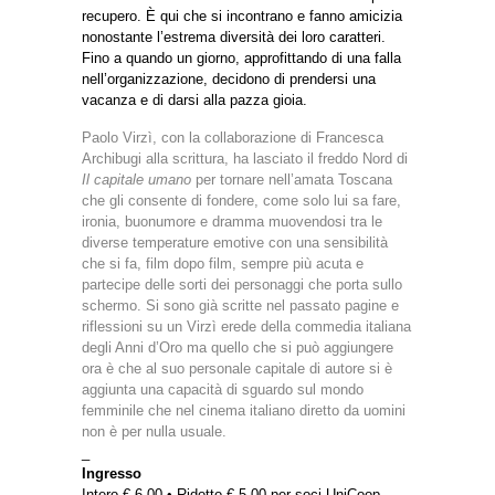
recupero. È qui che si incontrano e fanno amicizia
nonostante l’estrema diversità dei loro caratteri.
Fino a quando un giorno, approfittando di una falla
nell’organizzazione, decidono di prendersi una
vacanza e di darsi alla pazza gioia.
Paolo Virzì, con la collaborazione di Francesca
Archibugi alla scrittura, ha lasciato il freddo Nord di
Il capitale umano
per tornare nell’amata Toscana
che gli consente di fondere, come solo lui sa fare,
ironia, buonumore e dramma muovendosi tra le
diverse temperature emotive con una sensibilità
che si fa, film dopo film, sempre più acuta e
partecipe delle sorti dei personaggi che porta sullo
schermo. Si sono già scritte nel passato pagine e
riflessioni su un Virzì erede della commedia italiana
degli Anni d’Oro ma quello che si può aggiungere
ora è che al suo personale capitale di autore si è
aggiunta una capacità di sguardo sul mondo
femminile che nel cinema italiano diretto da uomini
non è per nulla usuale.
_
Ingresso
Intero € 6,00 • Ridotto € 5,00 per soci UniCoop