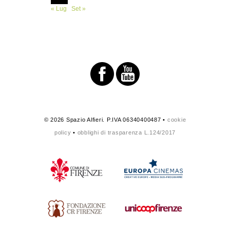
« Lug
Set »
© 2026 Spazio Alfieri. P.IVA 06340400487 •
cookie
policy
•
obblighi di trasparenza L.124/2017