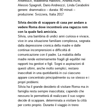
Andreozzi, Madellena Halilovic, Andrea Atzei,
Alessio Spagnoli, Dario Andreozzi, Linda Cerabolini
genere: drammatico – durata: 80 minuti –
produzione: Svizzera, Italia 2017
Silvia decide di scappare di casa per andare a
vedere Roma dove incontrerà una ragazza rom
con la quale farà amicizia.
Silvia, una bambina di undici anni curiosa e vivace,
vive in una situazione familiare complessa, segnata
dalla depressione cronica della madre e dalle
continue incomprensioni e difficoltà di
comunicazione con il padre. La malattia della
madre rende estremamente fragili gli equilibri nei
rapporti tra genitori e figli. Sogni e aspirazioni di
questi ultimi, anche molto semplici, restano
inascoltati in una quotidianità in cui ciascuno
appare concentrato principalmente su se stesso e i
propri problemi.
Silvia ha il grande desiderio di visitare Roma ma in
famiglia resta sempre inascoltata; capendo che
nessuno le permetterà di realizzare il suo sogno
decide di scappare, determinata a visitare la città
per conto proprio. Durante il viaggio in treno