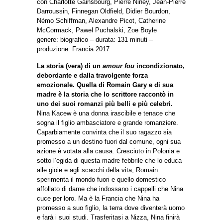
con Charlotte Gainsbourg, Pierre Niney, Jean-Pierre
Darroussin, Finnegan Oldfield, Didier Bourdon,
Némo Schiffman, Alexandre Picot, Catherine
McCormack, Pawel Puchalski, Zoe Boyle
genere: biografico – durata: 131 minuti –
produzione: Francia 2017
La storia (vera) di un
amour fou
incondizionato,
debordante e dalla travolgente forza
emozionale. Quella di Romain Gary e di sua
madre è la storia che lo scrittore raccontò in
uno dei suoi romanzi più belli e più celebri.
Nina Kacew è una donna irascibile e tenace che
sogna il figlio ambasciatore e grande romanziere.
Caparbiamente convinta che il suo ragazzo sia
promesso a un destino fuori dal comune, ogni sua
azione è votata alla causa. Cresciuto in Polonia e
sotto l’egida di questa madre febbrile che lo educa
alle gioie e agli scacchi della vita, Romain
sperimenta il mondo fuori e quello domestico
affollato di dame che indossano i cappelli che Nina
cuce per loro. Ma è la Francia che Nina ha
promesso a suo figlio, la terra dove diventerà uomo
e farà i suoi studi. Trasferitasi a Nizza, Nina finirà