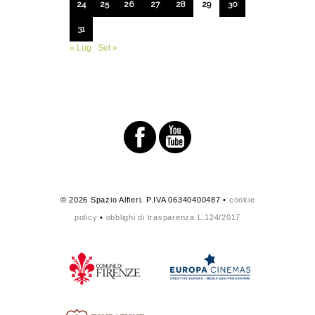
24
25
26
27
28
29
30
31
« Lug
Set »
© 2026 Spazio Alfieri. P.IVA 06340400487 •
cookie
policy
•
obblighi di trasparenza L.124/2017