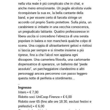
nella vita reale è più complicato che in chat, e
anche meno emozionante. Un pugile alcolista vuole
riconquistare la sua ex, la bella cantante della
band, e per essere certo di farcela stringe un
accordo col proprio Santo protettore. Sulla pista, un
carabiniere si imbatte in una vecchia conoscenza,
un pregiudicato latitante. Quattro professoresse in
libera uscita si concedono l’ebrezza di una serata
popolare in balera e non mancherà qualche colpo di
scena. Una coppia di ultraottantenni gelosi e riottosi
si lascia per sempre e si rimette insieme a più
riprese, fino a che l’alcol non appiana ogni
dissapore. Una cameriera filosofa, una cartomante
dispensatrice di speranze, un ballerino dal “piede
assoluto”, un parcheggiatore clandestino e altri
personaggi ancora percorrono con passo leggero
questa notte di periferia e stordimento…
_
Ingresso
Intero • € 7,00
Ridotto soci UniCoop Firenze • € 6,00
Ridotto over 65 (fino alle ore 18.30, esclusi festivi e
prefestivi) • € 6,00