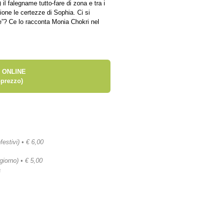
il falegname tutto-fare di zona e tra i
one le certezze di Sophia. Ci si
le”? Ce lo racconta Monia Chokri nel
 ONLINE
prezzo)
festivi) • € 6,00
 giorno) • € 5,00
a