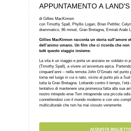
APPUNTAMENTO A LAND’S
di Gillies MacKinnon
con Timothy Spall, Phyllis Logan, Brian Pettifer, Cel
drammatico, 86 minuti, Gran Bretagna, Emirati Arabi U
Gillies MacKinnon racconta un storia sull’amore ete
dell’animo umano. Un film che ci ricorda che non
tutti questo viaggio insieme.
La vita è un viaggio e porta un anziano ex soldato in
(Timothy Spall), a vivere un’avventura epica. Partendo
cinquant’anni – nella remota John O’Groats nel punto 
torna nel luogo in cui e nato, vicino al punto più a Sud
tutta la Gran Bretagna. Lottando contro il tempo, l’età 
tentativo di mantenere una promessa fatta alla sua am
nostro intrepido eroe Tom intraprende una piccola odiss
connettendosi con il mondo moderno e con uno compl
multiculturale che non ha mai vissuto veramente.
ACQUISTA BIGLIETTO