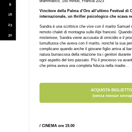
drammatico, 150 minuti, Francia 2023
9
Vincitore della Palma d’Oro all’ultimo Festival di 
16
internazionale, un thriller psicologico che scava ne
23
Sandra è una scrittrice che vive con il marito Samuel e
remoto chalet di montagna sulle Alpi francesi. Quand
30
misteriose, Sandra viene accusata di omicidio e il pr
tumultuosa che aveva con il marito, nonché la sua pe
complicano quando anche il giovane figlio arriva al ba
natura burrascosa della relazione tra i genitori durante
ogni aspetto del loro passato. Più il processo va avanti
che prima aveva una completa fiducia nella madre…
ACQUISTA BIGLIETTO
(senza nessun sovrap
/
CINEMA ore 19.00