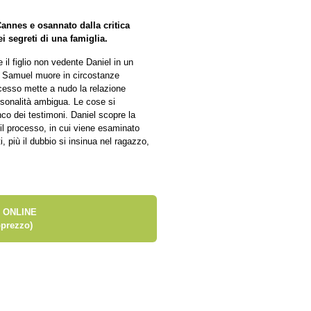
Cannes e osannato dalla critica
i segreti di una famiglia.
 il figlio non vedente Daniel in un
o Samuel muore in circostanze
ocesso mette a nudo la relazione
rsonalità ambigua. Le cose si
nco dei testimoni. Daniel scopre la
 il processo, in cui viene esaminato
, più il dubbio si insinua nel ragazzo,
 ONLINE
prezzo)