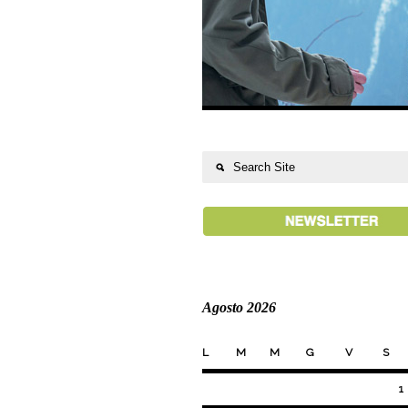
Agosto 2026
L
M
M
G
V
S
1