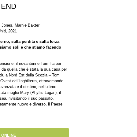
 END
yn Jones, Marnie Baxter
niti, 2021
rno, sulla perdita e sulla forza
 siamo soli e che stiamo facendo
 pensione, il novantenne Tom Harper
 da quella che è stata la sua casa per
piu a Nord Est della Scozia – Tom
 Ovest dell’Inghilterra, attraversando
avanzata e il destino, nell’ultimo
ata moglie Mary (Phyllis Logan), il
ea, rivisitando il suo passato,
etamente nuovo e diverso, il Paese
 ONLINE