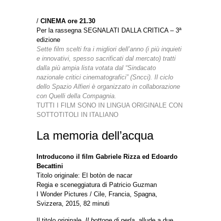
/
CINEMA ore 21.30
Per la rassegna
SEGNALATI DALLA CRITICA – 3ª
edizione
Sette film scelti fra i migliori dell’anno (i più inquieti
e innovativi, spesso sacrificati dal mercato) tratti
dalla più ampia lista votata dal “Sindacato
nazionale critici cinematografici” (Sncci). Il ciclo
dello Spazio Alfieri è organizzato in collaborazione
con Quelli della Compagnia.
TUTTI I FILM SONO IN LINGUA ORIGINALE CON
SOTTOTITOLI IN IT
ALIANO
La memoria dell’acqua
Introducono il film Gabriele Rizza ed Edoardo
Becattini
Titolo originale: El botòn de nacar
Regia e sceneggiatura di Patricio Guzman
I Wonder Pictures / Cile, Francia, Spagna,
Svizzera, 2015, 82 minuti
Il titolo originale,
Il bottone di perla
, allude a due