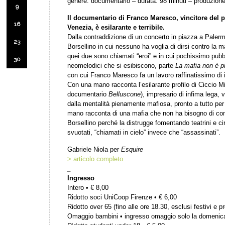
genere: documentario – durata: 98 minuti – produzione:
9
Il documentario di Franco Maresco, vincitore del p
16
Venezia, è esilarante e terribile.
Dalla contraddizione di un concerto in piazza a Paler
23
Borsellino in cui nessuno ha voglia di dirsi contro la 
quei due sono chiamati “eroi” e in cui pochissimo pubbl
30
neomelodici che si esibiscono, parte
La mafia non è pi
con cui Franco Maresco fa un lavoro raffinatissimo di
Con una mano racconta l’esilarante profilo di Ciccio M
documentario
Belluscone
), impresario di infima lega, 
dalla mentalità pienamente mafiosa, pronto a tutto per 
mano racconta di una mafia che non ha bisogno di co
Borsellino perché la distrugge fomentando teatrini e circ
svuotati, “chiamati in cielo” invece che “assassinati”.
Gabriele Niola per
Esquire
> articolo completo
_
Ingresso
Intero • € 8,00
Ridotto soci UniCoop Firenze • € 6,00
Ridotto over 65 (fino alle ore 18.30, esclusi festivi e pr
Omaggio bambini • ingresso omaggio solo la domenic