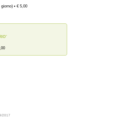
 giorno) • € 5,00
RIO
”
,00
24/2017