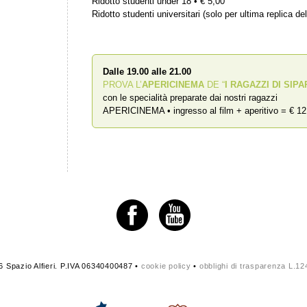
Ridotto studenti under 18 • € 5,00
Ridotto studenti universitari (solo per ultima replica del
Dalle 19.00 alle 21.00
PROVA L’
APERICINEMA
DE “
I RAGAZZI DI SIPA
con le specialità preparate dai nostri ragazzi
APERICINEMA • ingresso al film + aperitivo = € 12
 Spazio Alfieri. P.IVA 06340400487 •
cookie policy
•
obblighi di trasparenza L.1