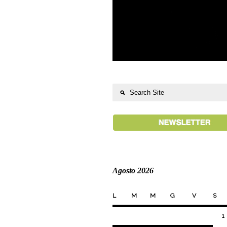
Agosto 2026
L
M
M
G
V
S
1