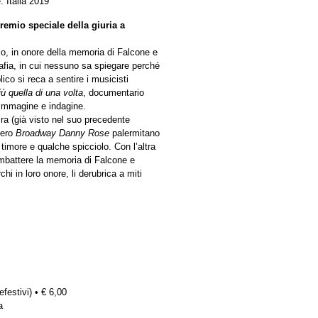
 Italia 2019
remio speciale della giuria a
mo, in onore della memoria di Falcone e
mafia, in cui nessuno sa spiegare perché
ico si reca a sentire i musicisti
ù quella di una volta
, documentario
 immagine e indagine.
ira (già visto nel suo precedente
vero
Broadway Danny Rose
palermitano
timore e qualche spicciolo. Con l’altra
mbattere la memoria di Falcone e
hi in loro onore, li derubrica a miti
efestivi) • € 6,00
a