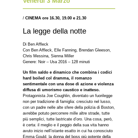
Venerdì 3 Marzo
/
CINEMA ore 16.30, 19.00 e 21.30
La legge della notte
Di Ben Affleck
Con Ben Affleck, Elle Fanning, Brendan Gleeson,
Chris Messina, Sienna Miller
Genere: Noir – Usa 2016 – 128 minuti
Un film saldo e dinamico che combina i codici
hard boiled col dramma, il romanzo
sentimentale con una dose di azione e violenza
diffusa di umorismo caustico e inatteso.
Protagonista Joe Coughlin, diventato un fuorilegge
non per tradizione di famiglia: cresciuto nel lusso,
con un padre nelle alte sfere della polizia di Boston,
avrebbe potuto percorrere mille altre strade, tutte
più semplici, tutte lastricate d’oro. Una cosa, però,
è certa: il meglio e il peggio della sua vita hanno
avuto inizio nell’istante esatto in cui ha conosciuto
Emma Gould, la donna del boss più potente della