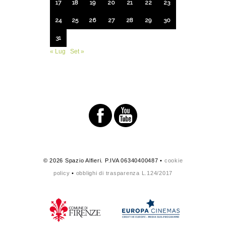
17
18
19
20
21
22
23
24
25
26
27
28
29
30
31
« Lug
Set »
© 2026 Spazio Alfieri. P.IVA 06340400487 •
cookie
policy
•
obblighi di trasparenza L.124/2017