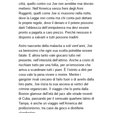
città, quello contro cui Joe non avrebbe mai dovuto
mettersi. Nell’America senza freni degli Anni
Ruggenti, quelli come Joe si muovono nella notte,
dove la Legge non conta ma chi conta può dettare
le proprie regole, dove il denaro e il potere possono
darti l’ebbrezza dell’onnipotenza ma devi essere
pronto a pagarla a caro prezzo. Perché nessuno è
disposto a salvarti e tutti possono tradirti.
Astro nascente della malavita a soli vent’anni, Joe
sa benissimo che ogni sua scelta potrebbe essere
fatale. E allora tanto vale giocarsi tutto nel
presente, nell’intensità dell’attimo. Anche a costo di
rischiare tutto per una follia, per un’emozione che
arriva a scardinare tutti i piani. È l’istinto a dirti per
cosa vale la pena vivere o morire. Mentre i
gangster rivali cercano di farlo fuori o di averlo dalla
loro parte, Joe inizia la sua ascesa ai vertici del
crimine organizzato. Il viaggio che lo porta dalla
Boston glamour dell’età del jazz alle strade roventi
di Cuba, passando per il sensuale quartiere latino di
Tampa, è anche un viaggio nell’America del
proibizionismo, tra case da gioco e distillerie
clandestine.