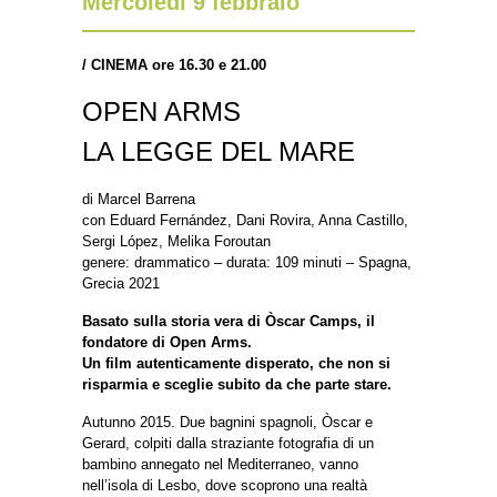
Mercoledì 9 febbraio
/
CINEMA ore 16.30 e 21.00
OPEN ARMS
LA LEGGE DEL MARE
di Marcel Barrena
con Eduard Fernández, Dani Rovira, Anna Castillo,
Sergi López, Melika Foroutan
genere: drammatico – durata: 109 minuti – Spagna,
Grecia 2021
Basato sulla storia vera di Òscar Camps, il
fondatore di Open Arms.
Un film autenticamente disperato, che non si
risparmia e sceglie subito da che parte stare.
Autunno 2015. Due bagnini spagnoli, Òscar e
Gerard, colpiti dalla straziante fotografia di un
bambino annegato nel Mediterraneo, vanno
nell’isola di Lesbo, dove scoprono una realtà