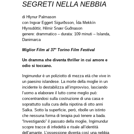
SEGRETI NELLA NEBBIA
di Hlynur Palmason
con Ingvar Eggert Sigurðsson, Ída Mekkín
Hlynsdóttir, Hilmir Snær Guðnason
genere: drammatico – durata: 109 minuti – Islanda,
Danimarca
Miglior Film al 37° Torino Film Festival
Un dramma xhe diventa thriller in cui amore e
odio si toccano.
Ingimundur è un poliziotto di mezza età che vive in
un paesino islandese. La morte della moglie in un
incidente lo destabilizza all’improvviso, lasciando
l’uomo a elaborare il lutto come meglio può:
concentrandosi sulla costruzione di una casa e
soprattutto sulla cura della nipotina di otto anni
Salka. Sotto la superficie, però, ribolle un istinto
che nessuna forma di terapia può tenere a bada.
“Investigando” il passato della moglie, Ingimundur
scopre tracce di infedeltà e risale all’identità
dell’amante. L’ossessione diventa così una nebbia