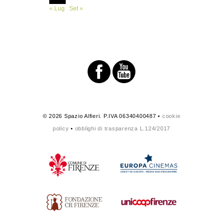
« Lug
Set »
© 2026 Spazio Alfieri. P.IVA 06340400487 •
cookie
policy
•
obblighi di trasparenza L.124/2017