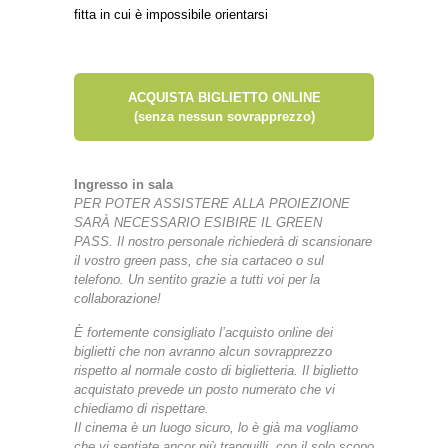
fitta in cui è impossibile orientarsi
ACQUISTA BIGLIETTO ONLINE
(senza nessun sovrapprezzo)
Ingresso in sala
PER POTER ASSISTERE ALLA PROIEZIONE
SARÀ NECESSARIO ESIBIRE IL GREEN
PASS.
Il nostro personale richiederà di scansionare
il vostro green pass, che sia cartaceo o sul
telefono.
Un sentito grazie a tutti voi per la
collaborazione!
È fortemente consigliato l’acquisto online dei
biglietti che non avranno alcun sovrapprezzo
rispetto al normale costo di biglietteria. Il biglietto
acquistato prevede un posto numerato che vi
chiediamo di rispettare.
Il cinema è un luogo sicuro, lo è già ma vogliamo
che vi sentiate ancor più tranquilli, con il solo scopo