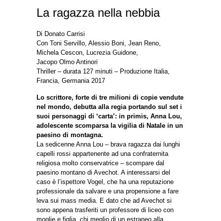
La ragazza nella nebbia
Di Donato Carrisi
Con Toni Servillo, Alessio Boni, Jean Reno,
Michela Cescon, Lucrezia Guidone,
Jacopo Olmo Antinori
Thriller – durata 127 minuti – Produzione Italia,
Francia, Germania 2017
Lo scrittore, forte di tre milioni di copie vendute
nel mondo, debutta alla regia portando sul set i
suoi personaggi di ‘carta’: in primis, Anna Lou,
adolescente scomparsa la vigilia di Natale in un
paesino di montagna.
La sedicenne Anna Lou – brava ragazza dai lunghi
capelli rossi appartenente ad una confraternita
religiosa molto conservatrice – scompare dal
paesino montano di Avechot. A interessarsi del
caso è l’ispettore Vogel, che ha una reputazione
professionale da salvare e una propensione a fare
leva sui mass media. E dato che ad Avechot si
sono appena trasferiti un professore di liceo con
moglie e figlia, chi meglio di un estraneo alla