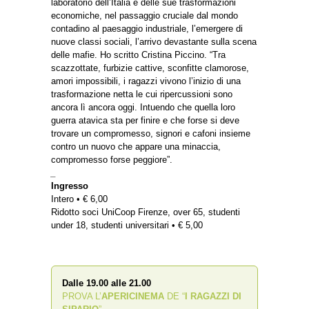
laboratorio dell’Italia e delle sue trasformazioni
economiche, nel passaggio cruciale dal mondo
contadino al paesaggio industriale, l’emergere di
nuove classi sociali, l’arrivo devastante sulla scena
delle mafie. Ho scritto Cristina Piccino. “Tra
scazzottate, furbizie cattive, sconfitte clamorose,
amori impossibili, i ragazzi vivono l’inizio di una
trasformazione netta le cui ripercussioni sono
ancora lì ancora oggi. Intuendo che quella loro
guerra atavica sta per finire e che forse si deve
trovare un compromesso, signori e cafoni insieme
contro un nuovo che appare una minaccia,
compromesso forse peggiore”.
_
Ingresso
Intero • € 6,00
Ridotto soci UniCoop Firenze, over 65, studenti
under 18, studenti universitari • € 5,00
Dalle 19.00 alle 21.00
PROVA L’
APERICINEMA
DE “
I RAGAZZI DI