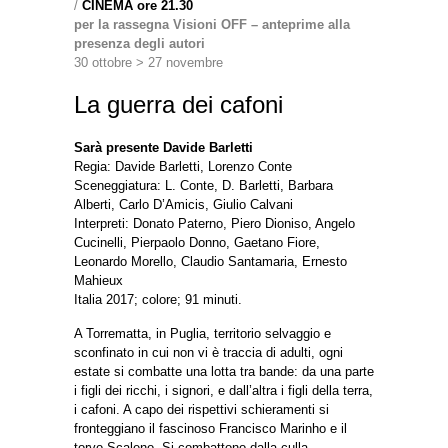
/
CINEMA ore 21.30
per la rassegna Visioni OFF – anteprime alla
presenza degli autori
30 ottobre > 27 novembre
La guerra dei cafoni
Sarà presente Davide Barletti
Regia: Davide Barletti, Lorenzo Conte
Sceneggiatura: L. Conte, D. Barletti, Barbara
Alberti, Carlo D’Amicis, Giulio Calvani
Interpreti: Donato Paterno, Piero Dioniso, Angelo
Cucinelli, Pierpaolo Donno, Gaetano Fiore,
Leonardo Morello, Claudio Santamaria, Ernesto
Mahieux
Italia 2017; colore; 91 minuti.
A Torrematta, in Puglia, territorio selvaggio e
sconfinato in cui non vi è traccia di adulti, ogni
estate si combatte una lotta tra bande: da una parte
i figli dei ricchi, i signori, e dall’altra i figli della terra,
i cafoni. A capo dei rispettivi schieramenti si
fronteggiano il fascinoso Francisco Marinho e il
torvo Scaleno. Si combattono dalla culla,