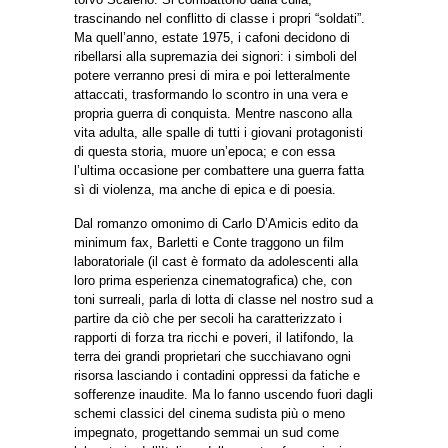
trascinando nel conflitto di classe i propri “soldati”.
Ma quell’anno, estate 1975, i cafoni decidono di
ribellarsi alla supremazia dei signori: i simboli del
potere verranno presi di mira e poi letteralmente
attaccati, trasformando lo scontro in una vera e
propria guerra di conquista. Mentre nascono alla
vita adulta, alle spalle di tutti i giovani protagonisti
di questa storia, muore un’epoca; e con essa
l’ultima occasione per combattere una guerra fatta
sì di violenza, ma anche di epica e di poesia.
Dal romanzo omonimo di Carlo D’Amicis edito da
minimum fax, Barletti e Conte traggono un film
laboratoriale (il cast è formato da adolescenti alla
loro prima esperienza cinematografica) che, con
toni surreali, parla di lotta di classe nel nostro sud a
partire da ciò che per secoli ha caratterizzato i
rapporti di forza tra ricchi e poveri, il latifondo, la
terra dei grandi proprietari che succhiavano ogni
risorsa lasciando i contadini oppressi da fatiche e
sofferenze inaudite. Ma lo fanno uscendo fuori dagli
schemi classici del cinema sudista più o meno
impegnato, progettando semmai un sud come