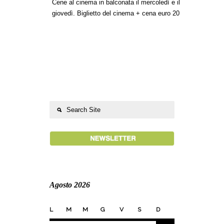
Cene al cinema in balconata il mercoledì e il
giovedì. Biglietto del cinema + cena euro 20
Agosto 2026
L
M
M
G
V
S
D