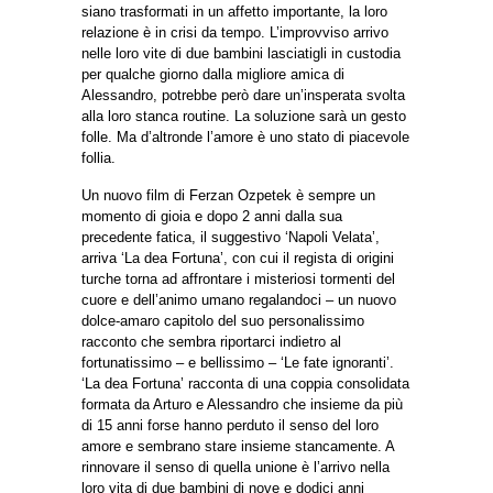
siano trasformati in un affetto importante, la loro
relazione è in crisi da tempo. L’improvviso arrivo
nelle loro vite di due bambini lasciatigli in custodia
per qualche giorno dalla migliore amica di
Alessandro, potrebbe però dare un’insperata svolta
alla loro stanca routine. La soluzione sarà un gesto
folle. Ma d’altronde l’amore è uno stato di piacevole
follia.
Un nuovo film di Ferzan Ozpetek è sempre un
momento di gioia e dopo 2 anni dalla sua
precedente fatica, il suggestivo ‘Napoli Velata’,
arriva ‘La dea Fortuna’, con cui il regista di origini
turche torna ad affrontare i misteriosi tormenti del
cuore e dell’animo umano regalandoci – un nuovo
dolce-amaro capitolo del suo personalissimo
racconto che sembra riportarci indietro al
fortunatissimo – e bellissimo – ‘Le fate ignoranti’.
‘La dea Fortuna’ racconta di una coppia consolidata
formata da Arturo e Alessandro che insieme da più
di 15 anni forse hanno perduto il senso del loro
amore e sembrano stare insieme stancamente. A
rinnovare il senso di quella unione è l’arrivo nella
loro vita di due bambini di nove e dodici anni