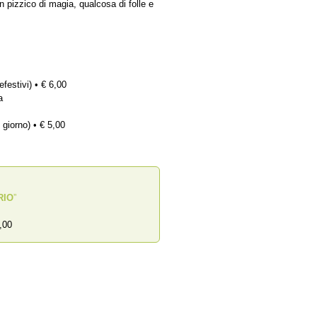
n pizzico di magia, qualcosa di folle e
efestivi) • € 6,00
a
 giorno) • € 5,00
RIO
”
,00