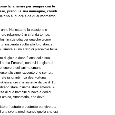
come fai a tenere per sempre con te
sso, prendi la sua immagine, chiudi
cende fino al cuore e da quel momento
i anni. Nonostante la passione e
 loro relazione è in crisi da tempo.
tigli in custodia per qualche giorno
un’insperata svolta alla loro stanca
 l’amore è uno stato di piacevole follia.
 di gioia e dopo 2 anni dalla sua
‘La dea Fortuna’, con cui il regista di
 del cuore e dell’animo umano
 personalissimo racconto che sembra
 fate ignoranti’. ‘La dea Fortuna’
e Alessandro che insieme da più di 15
embrano stare insieme stancamente. A
 vita di due bambini di nove e dodici
ima amica, Annamaria, che deve
ittore frustrato e costretto per vivere a
 ad una svolta modificando quella che era