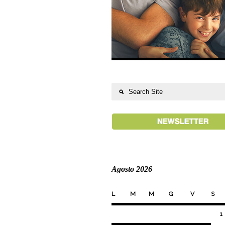
Agosto 2026
L
M
M
G
V
S
1