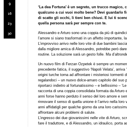
9
‘La dea Fortuna’ è un segreto, un trucco magico, 
qualcuno a cui vuoi molto bene? Devi guardarlo fi
16
di scatto gli occhi, li tieni ben chiusi. E lui ti s
quella persona sarà per sempre con te.
23
Alessandro e Arturo sono una coppia da più di quindic
30
l’amore si siano trasformati in un affetto importante, la
L’improvviso arrivo nelle loro vite di due bambini lascia
dalla migliore amica di Alessandro, potrebbe però dare 
routine. La soluzione sarà un gesto folle. Ma d’altronde
Un nuovo film di Ferzan Ozpetek è sempre un momento
precedente fatica, il suggestivo ‘Napoli Velata’, arriva 
origini turche torna ad affrontare i misteriosi tormenti
regalandoci – un nuovo dolce-amaro capitolo del suo
riportarci indietro al fortunatissimo – e bellissimo – ‘Le
racconta di una coppia consolidata formata da Arturo 
anni forse hanno perduto il senso del loro amore e s
rinnovare il senso di quella unione è l’arrivo nella loro
anni affidatigli per qualche giorno da una loro cariss
affrontare alcuni problemi di salute.
L’ingresso dei due giovanissimi nelle vite di Arturo, scr
fare il traduttore, e di Alessandro, un idraulico, porta