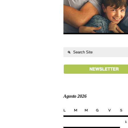
Agosto 2026
L
M
M
G
V
S
1