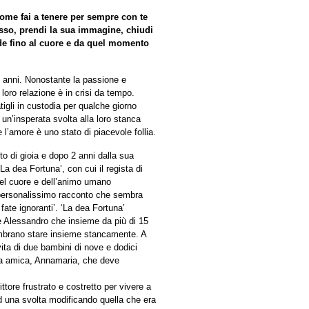
come fai a tenere per sempre con te
sso, prendi la sua immagine, chiudi
cende fino al cuore e da quel momento
i anni. Nonostante la passione e
 loro relazione è in crisi da tempo.
tigli in custodia per qualche giorno
un’insperata svolta alla loro stanca
 l’amore è uno stato di piacevole follia.
 di gioia e dopo 2 anni dalla sua
‘La dea Fortuna’, con cui il regista di
 del cuore e dell’animo umano
 personalissimo racconto che sembra
 fate ignoranti’. ‘La dea Fortuna’
e Alessandro che insieme da più di 15
embrano stare insieme stancamente. A
 vita di due bambini di nove e dodici
ima amica, Annamaria, che deve
ittore frustrato e costretto per vivere a
 ad una svolta modificando quella che era