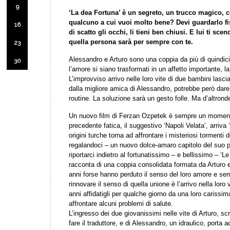
9
‘La dea Fortuna’ è un segreto, un trucco magico, 
qualcuno a cui vuoi molto bene? Devi guardarlo fi
16
di scatto gli occhi, li tieni ben chiusi. E lui ti s
quella persona sarà per sempre con te.
23
Alessandro e Arturo sono una coppia da più di quindic
30
l’amore si siano trasformati in un affetto importante, la
L’improvviso arrivo nelle loro vite di due bambini lascia
dalla migliore amica di Alessandro, potrebbe però dare 
routine. La soluzione sarà un gesto folle. Ma d’altronde
Un nuovo film di Ferzan Ozpetek è sempre un momento
precedente fatica, il suggestivo ‘Napoli Velata’, arriva 
origini turche torna ad affrontare i misteriosi tormenti
regalandoci – un nuovo dolce-amaro capitolo del suo
riportarci indietro al fortunatissimo – e bellissimo – ‘Le
racconta di una coppia consolidata formata da Arturo 
anni forse hanno perduto il senso del loro amore e s
rinnovare il senso di quella unione è l’arrivo nella loro
anni affidatigli per qualche giorno da una loro cariss
affrontare alcuni problemi di salute.
L’ingresso dei due giovanissimi nelle vite di Arturo, scr
fare il traduttore, e di Alessandro, un idraulico, porta