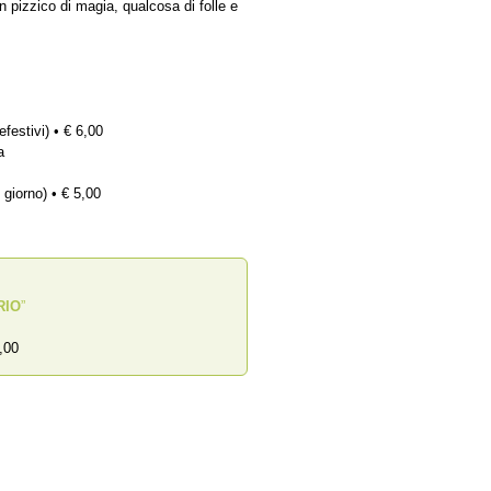
n pizzico di magia, qualcosa di folle e
efestivi) • € 6,00
a
 giorno) • € 5,00
RIO
”
,00