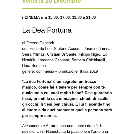
Venerdì 20 Dicembre
/
CINEMA ore 15.30, 17.30, 19.30 e 21.30
La Dea Fortuna
di Ferzan Ozpetek
con Edoardo Leo, Stefano Accorsi, Jasmine Trinca,
Serra Yilmaz, Cristian Di Sante, Filippo Nigro, Ed
Hendrik, Loredana Cannata, Barbara Chichiarelli,
Dora Romano
genere: commedia – produzione: Italia 2019
‘La dea Fortuna’ è un segreto, un trucco
magico, come fai a tenere per sempre con te
qualcuno a cui vuoi molto bene? Devi guardarlo
fisso, prendi la sua immagine, chiudi di scatto
gli occhi, li tieni ben chiusi. E lui ti scende fino
al cuore e da quel momento quella persona sarà
per sempre con te.
Alessandro e Arturo sono una coppia da più di
quindici anni. Nonostante la passione e l’amore si