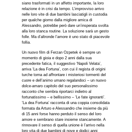
siano trasformati in un affetto importante, la loro
relazione è in crisi da tempo. L’improvviso arrivo
nelle loro vite di due bambini lasciatigli in custodia
per qualche giorno dalla migliore amica di
Alessandro, potrebbe però dare un’insperata svolta
alla loro stanca routine. La soluzione sarà un gesto
folle. Ma d’altronde l’amore è uno stato di piacevole
follia.
Un nuovo film di Ferzan Ozpetek è sempre un
momento di gioia e dopo 2 anni dalla sua
precedente fatica, il suggestivo ‘Napoli Velata’,
arriva ‘La dea Fortuna’, con cui il regista di origini
turche torna ad affrontare i misteriosi tormenti del
cuore e dell’animo umano regalandoci – un nuovo
dolce-amaro capitolo del suo personalissimo
racconto che sembra riportarci indietro al
fortunatissimo – e bellissimo – ‘Le fate ignoranti’.
‘La dea Fortuna’ racconta di una coppia consolidata
formata da Arturo e Alessandro che insieme da più
di 15 anni forse hanno perduto il senso del loro
amore e sembrano stare insieme stancamente. A
rinnovare il senso di quella unione è l’arrivo nella
loro vita di due bambini di nove e dodici anni