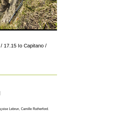
i / 17.15 Io Capitano /
I
çoise Lebrun, Camille Rutherford.