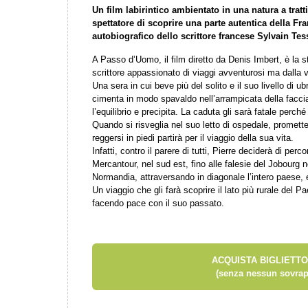
Un film labirintico ambientato in una natura a tratt
spettatore di scoprire una parte autentica della Fr
autobiografico dello scrittore francese Sylvain Te
A Passo d’Uomo, il film diretto da Denis Imbert, è la st
scrittore appassionato di viaggi avventurosi ma dalla vi
Una sera in cui beve più del solito e il suo livello di 
cimenta in modo spavaldo nell’arrampicata della faccia
l’equilibrio e precipita. La caduta gli sarà fatale perché
Quando si risveglia nel suo letto di ospedale, promett
reggersi in piedi partirà per il viaggio della sua vita.
Infatti, contro il parere di tutti, Pierre deciderà di perc
Mercantour, nel sud est, fino alle falesie del Jobourg n
Normandia, attraversando in diagonale l’intero paese, e
Un viaggio che gli farà scoprire il lato più rurale del P
facendo pace con il suo passato.
ACQUISTA BIGLIETTO
(senza nessun sovrap