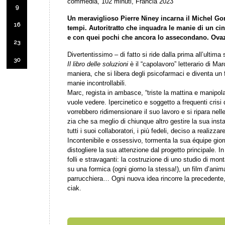
commedia, 102 minuti, Francia 2023
9
Un meraviglioso Pierre Niney incarna il Michel Gond
16
tempi. Autoritratto che inquadra le manie di un cin
e con quei pochi che ancora lo assecondano. Ovaz
23
Divertentissimo – di fatto si ride dalla prima all’ultima
30
Il libro delle soluzioni
è il “capolavoro” letterario di Ma
maniera, che si libera degli psicofarmaci e diventa un f
manie incontrollabili.
Marc, regista in ambasce, “triste la mattina e manipola
vuole vedere. Ipercinetico e soggetto a frequenti crisi d
vorrebbero ridimensionare il suo lavoro e si ripara nel
zia che sa meglio di chiunque altro gestire la sua insta
tutti i suoi collaboratori, i più fedeli, deciso a realizz
Incontenibile e ossessivo, tormenta la sua équipe gior
distogliere la sua attenzione dal progetto principale. I
folli e stravaganti: la costruzione di uno studio di m
su una formica (ogni giorno la stessa!), un film d’ani
parrucchiera… Ogni nuova idea rincorre la precedente, f
ciak.