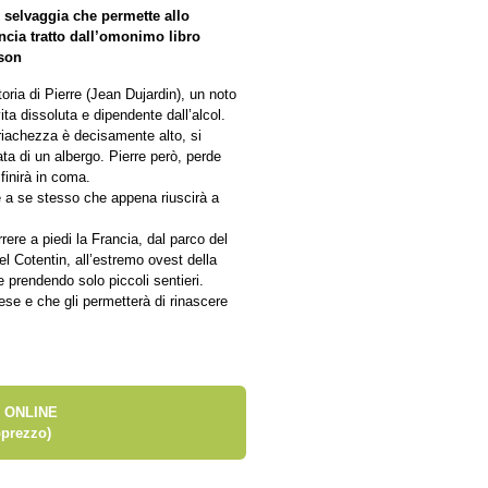
i selvaggia che permette allo
ancia tratto dall’omonimo libro
sson
oria di Pierre (Jean Dujardin), un noto
ta dissoluta e dipendente dall’alcol.
ubriachezza è decisamente alto, si
ta di un albergo. Pierre però, perde
 finirà in coma.
e a se stesso che appena riuscirà a
orrere a piedi la Francia, dal parco del
el Cotentin, all’estremo ovest della
 prendendo solo piccoli sentieri.
aese e che gli permetterà di rinascere
 ONLINE
prezzo)