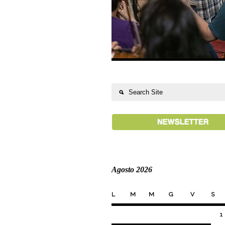
Agosto 2026
L
M
M
G
V
S
1