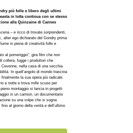
ry più folle e libero degli ultimi
easta in lotta continua con se stesso
ione alla Quinzaine di Cannes
 scena – e ricco di trovate sorprendenti,
rc, alter ego dichiarato del Gondry prima
iume in piena di creatività folle e
to al pomeriggio”, gira film che non
i collera, fugge i produttori che
le Cevenne, nella casa di una vecchia
bilità. In quell’angolo di mondo trascina
are finalmente la sua opera più radicale.
no e notte e trova mille scuse per
n pieno montaggio si lancia in progetti
ontaggio in un camion, un documentario
mazione su una volpe che si sogna
ino al giorno della verità e dell’ultimo