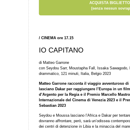
ACQUISTA BIGLIETTO
(senza nessun sovrap
/
CINEMA ore 17.15
IO CAPITANO
di Matteo Garrone
con Seydou Sarr, Moustapha Fall, Issaka Sawagodo,
drammatico, 121 minuti, Italia, Belgio 2023
Matteo Garrone racconta il viaggio avventuroso d
lasciano Dakar per raggiungere l’Europa in un fil
d’Argento per la Regia e il Premio Marcello Mastr
Internazionale del Cinema di Venezia 2023 e il Pre
Sebastian 2023
Seydou e Moussa lasciano l’Africa e Dakar per tentare
dovranno affrontare, però, sarà un’odissea contemporane
dei centri di detenzione in Libia e la minaccia del mar