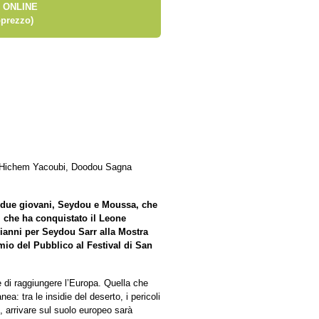
 ONLINE
prezzo)
 Hichem Yacoubi, Doodou Sagna
i due giovani, Seydou e Moussa, che
m che ha conquistato il Leone
oianni per Seydou Sarr alla Mostra
mio del Pubblico al Festival di San
 di raggiungere l’Europa. Quella che
a: tra le insidie del deserto, i pericoli
e, arrivare sul suolo europeo sarà