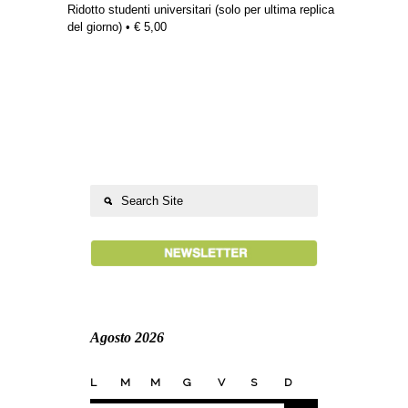
Ridotto studenti universitari (solo per ultima replica
del giorno) • € 5,00
Agosto 2026
L
M
M
G
V
S
D