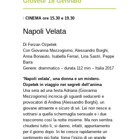
Giovedì 18 Gennaio
/
CINEMA ore 15.30 e 19.30
Napoli Velata
Di Ferzan Ozpetek
Con Giovanna Mezzogiorno, Alessandro Borghi,
Anna Bonaiuto, Isabella Ferrari, Lina Sastri, Peppe
Barra
Genere: drammatico – durata 112 min – Italia 2017
‘Napoli velata’, una donna e un mistero.
Ozpetek in viaggio nei segreti dell’anima
Una sera ad una festa Adriana (Giovanna
Mezzogiorno) incrocia gli sguardi seducenti e
provocatori di Andrea (Alessandro Borghi), un
giovane attraente e sicuro di sé. Lei non riesce a
sottrarsi a quella schermaglia sensuale e i due
trascorrono così la notte insieme. Ma non sembra
chiudersi tutto lì, si danno, infatti, appuntamento
per il giorno dopo. In lei cresce rapidamente un
sentimento più forte, forse l’inizio di un grande