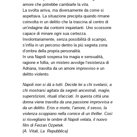
amore che potrebbe cambiarle la vita.
La svolta arriva, ma diversamente da come si
aspettava. La situazione precipita quando rimane
coinvolta in un delitto che la trascina al centro di
un’indagine dai contorni inquietanti. Uno scossone
capace di minare ogni sua certezza.
Involontariamente, senza possibilità di scampo,
s’infila in un percorso dentro la più segreta zona
d’ombra della propria personalità.
In una Napoli sospesa tra magia e sensualità,
ragione e follia, un mistero avvolge l’esistenza di
Adriana, travolta da un amore improvviso e un
delitto violento.
Napoli non si dà a tutti. Decide lei a chi svelarsi, a
chi mostrarsi agitata da segreti ancestrali, magìe,
superstizioni, rituali sfacciati. In questa città una
donna viene travolta da una passione improvvisa e
da un delitto. Eros e morte, l’amore, il sesso, la
violenza scoppiano nella cornice di un thriller. Così
si risvegliano le ombre di Napoli velata, il nuovo
film di Ferzan Ozpetek.
(A. Vitali, La Repubblica)
_