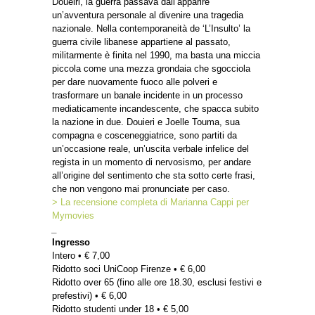
Doueiri, la guerra passava dall’apparire
un’avventura personale al divenire una tragedia
nazionale. Nella contemporaneità de ‘L’Insulto’ la
guerra civile libanese appartiene al passato,
militarmente è finita nel 1990, ma basta una miccia
piccola come una mezza grondaia che sgocciola
per dare nuovamente fuoco alle polveri e
trasformare un banale incidente in un processo
mediaticamente incandescente, che spacca subito
la nazione in due. Douieri e Joelle Touma, sua
compagna e cosceneggiatrice, sono partiti da
un’occasione reale, un’uscita verbale infelice del
regista in un momento di nervosismo, per andare
all’origine del sentimento che sta sotto certe frasi,
che non vengono mai pronunciate per caso.
> La recensione completa di Marianna Cappi per
Mymovies
_
Ingresso
Intero • € 7,00
Ridotto soci UniCoop Firenze • € 6,00
Ridotto over 65 (fino alle ore 18.30, esclusi festivi e
prefestivi) • € 6,00
Ridotto studenti under 18 • € 5,00