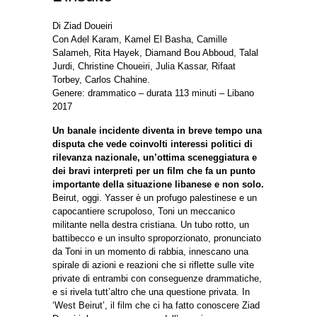
Di Ziad Doueiri
Con Adel Karam, Kamel El Basha, Camille
Salameh, Rita Hayek, Diamand Bou Abboud, Talal
Jurdi, Christine Choueiri, Julia Kassar, Rifaat
Torbey, Carlos Chahine.
Genere: drammatico – durata 113 minuti – Libano
2017
Un banale incidente diventa in breve tempo una
disputa che vede coinvolti interessi politici di
rilevanza nazionale, un’ottima sceneggiatura e
dei bravi interpreti per un film che fa un punto
importante della situazione libanese e non solo.
Beirut, oggi. Yasser è un profugo palestinese e un
capocantiere scrupoloso, Toni un meccanico
militante nella destra cristiana. Un tubo rotto, un
battibecco e un insulto sproporzionato, pronunciato
da Toni in un momento di rabbia, innescano una
spirale di azioni e reazioni che si riflette sulle vite
private di entrambi con conseguenze drammatiche,
e si rivela tutt’altro che una questione privata. In
‘West Beirut’, il film che ci ha fatto conoscere Ziad