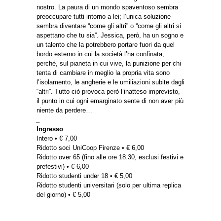
nostro. La paura di un mondo spaventoso sembra
preoccupare tutti intorno a lei; l’unica soluzione
sembra diventare “come gli altri” o “come gli altri si
aspettano che tu sia”. Jessica, però, ha un sogno e
un talento che la potrebbero portare fuori da quel
bordo esterno in cui la società l’ha confinata;
perché, sul pianeta in cui vive, la punizione per chi
tenta di cambiare in meglio la propria vita sono
l’isolamento, le angherie e le umiliazioni subite dagli
“altri”. Tutto ciò provoca però l’inatteso imprevisto,
il punto in cui ogni emarginato sente di non aver più
niente da perdere…
_
Ingresso
Intero • € 7,00
Ridotto soci UniCoop Firenze • € 6,00
Ridotto over 65 (fino alle ore 18.30, esclusi festivi e
prefestivi) • € 6,00
Ridotto studenti under 18 • € 5,00
Ridotto studenti universitari (solo per ultima replica
del giorno) • € 5,00