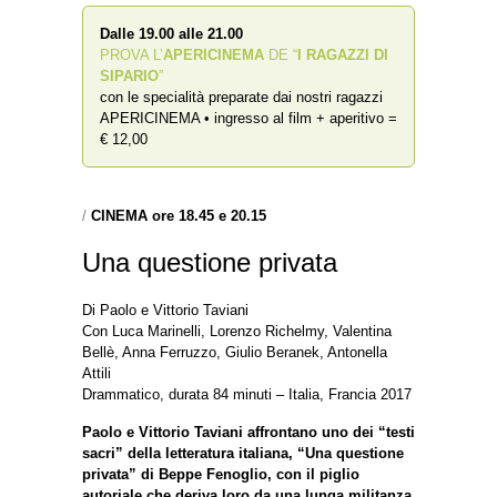
Dalle 19.00 alle 21.00
PROVA L’
APERICINEMA
DE “
I RAGAZZI DI
SIPARIO
”
con le specialità preparate dai nostri ragazzi
APERICINEMA • ingresso al film + aperitivo =
€ 12,00
/
CINEMA ore 18.45 e 20.15
Una questione privata
Di Paolo e Vittorio Taviani
Con Luca Marinelli, Lorenzo Richelmy, Valentina
Bellè, Anna Ferruzzo, Giulio Beranek, Antonella
Attili
Drammatico, durata 84 minuti – Italia, Francia 2017
Paolo e Vittorio Taviani affrontano uno dei “testi
sacri” della letteratura italiana, “Una questione
privata” di Beppe Fenoglio, con il piglio
autoriale che deriva loro da una lunga militanza