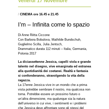
Venerdì 17 Novembre
/
CINEMA ore 16.45 e 21.45
I’m – Infinita come lo spazio
Di Anne Riitta Ciccone
Con Barbora Bobulova, Mathilde Bundschuh,
Guglielmo Scilla, Julia Jentsch,
Drammatico durata 112 minuti – Italia, Germania,
Polonia 2017
La diciassettenne Jessica, capelli viola e grande
talento nel disegno, vive emarginata ed estranea
alla quotidianità dei coetanei. Realtà e fantasia
si confonderanno, stravolgendo la vita della
ragazza.
La 17enne Jessica vive in un mondo che a prima
vista potrebbe sembrare il nostro, ma qualcosa non
torna. Potrebbe essere un prossimo futuro o
un’altra dimensione, ma qualunque sia la natura
dell’universo in cui vive, i sentimenti e i problemi
che Jessica deve affrontare sono gli stessi del