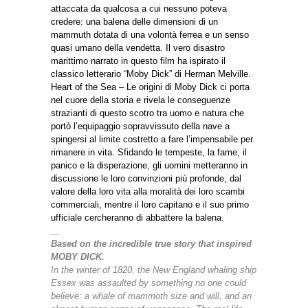
attaccata da qualcosa a cui nessuno poteva
credere: una balena delle dimensioni di un
mammuth dotata di una volontà ferrea e un senso
quasi umano della vendetta. Il vero disastro
marittimo narrato in questo film ha ispirato il
classico letterario “Moby Dick” di Herman Melville.
Heart of the Sea – Le origini di Moby Dick ci porta
nel cuore della storia e rivela le conseguenze
strazianti di questo scotro tra uomo e natura che
portò l’equipaggio sopravvissuto della nave a
spingersi al limite costretto a fare l’impensabile per
rimanere in vita. Sfidando le tempeste, la fame, il
panico e la disperazione, gli uomini metteranno in
discussione le loro convinzioni più profonde, dal
valore della loro vita alla moralità dei loro scambi
commerciali, mentre il loro capitano e il suo primo
ufficiale cercheranno di abbattere la balena.
__
Based on the incredible true story that inspired
MOBY DICK.
In the winter of 1820, the New England whaling ship
Essex was assaulted by something no one could
believe: a whale of mammoth size and will, and an