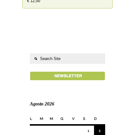
€ 12,00
Agosto 2026
L
M
M
G
V
S
D
1
2