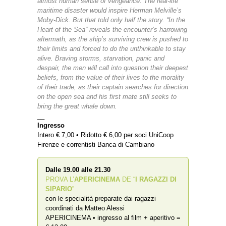
almost human sense of vengeance. The real-life
maritime disaster would inspire Herman Melville’s
Moby-Dick. But that told only half the story. “In the
Heart of the Sea” reveals the encounter’s harrowing
aftermath, as the ship’s surviving crew is pushed to
their limits and forced to do the unthinkable to stay
alive. Braving storms, starvation, panic and
despair, the men will call into question their deepest
beliefs, from the value of their lives to the morality
of their trade, as their captain searches for direction
on the open sea and his first mate still seeks to
bring the great whale down.
__
Ingresso
Intero € 7,00 • Ridotto € 6,00 per soci UniCoop
Firenze e correntisti Banca di Cambiano
Dalle 19.00 alle 21.30
PROVA L’
APERICINEMA
DE “
I RAGAZZI DI
SIPARIO
”
con le specialità preparate dai ragazzi
coordinati da Matteo Alessi
APERICINEMA • ingresso al film + aperitivo =