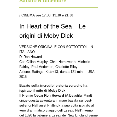
Sabato 5 Dicembre
/
CINEMA ore
17.30, 19.30 e 21.30
In Heart of the Sea – Le
origini di Moby Dick
VERSIONE ORIGINALE CON SOTTOTITOLI IN
ITALIANO
Di Ron Howard
Con Cillian Murphy, Chris Hemsworth, Michelle
Fairley, Paul Anderson, Charlotte Riley
Azione, Ratings: Kids+13, durata 121 min. – USA
2015
Basato sulla incredibile storia vera che ha
ispirato il mito di Moby Dick
Il Premio Oscar
Ron Howard
(A Beautiful Mind)
dirige questa avventura in mare basata sul best-
seller di Nathaniel Philbrick a suo volta ispirato al
vero drammatico viaggio dell’Essex. Nell’inverno
del 1820 la baleniera Essex del New England venne