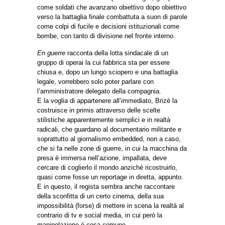
come soldati che avanzano obiettivo dopo obiettivo
verso la battaglia finale combattuta a suon di parole
come colpi di fucile e decisioni istituzionali come
bombe, con tanto di divisione nel fronte interno.
En guerre
racconta della lotta sindacale di un
gruppo di operai la cui fabbrica sta per essere
chiusa e, dopo un lungo sciopero e una battaglia
legale, vorrebbero solo poter parlare con
l’amministratore delegato della compagnia.
E la voglia di appartenere all’immediato, Brizé la
costruisce in primis attraverso delle scelte
stilistiche apparentemente semplici e in realtà
radicali, che guardano al documentario militante e
soprattutto al giornalismo embedded, non a caso,
che si fa nelle zone di guerre, in cui la macchina da
presa è immersa nell’azione, impallata, deve
cercare di coglierlo il mondo anziché ricostruirlo,
quasi come fosse un reportage in diretta, appunto.
E in questo, il regista sembra anche raccontare
della sconfitta di un certo cinema, della sua
impossibilità (forse) di mettere in scena la realtà al
contrario di tv e social media, in cui però la
manipolazione è cosa comune.