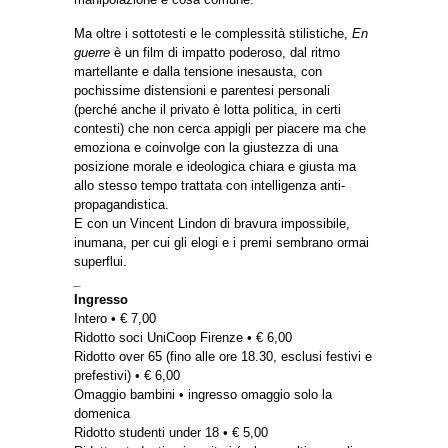
Ma oltre i sottotesti e le complessità stilistiche,
En
guerre
è un film di impatto poderoso, dal ritmo
martellante e dalla tensione inesausta, con
pochissime distensioni e parentesi personali
(perché anche il privato è lotta politica, in certi
contesti) che non cerca appigli per piacere ma che
emoziona e coinvolge con la giustezza di una
posizione morale e ideologica chiara e giusta ma
allo stesso tempo trattata con intelligenza anti-
propagandistica.
E con un Vincent Lindon di bravura impossibile,
inumana, per cui gli elogi e i premi sembrano ormai
superflui.
_
Ingresso
Intero • € 7,00
Ridotto soci UniCoop Firenze • € 6,00
Ridotto over 65 (fino alle ore 18.30, esclusi festivi e
prefestivi) • € 6,00
Omaggio bambini • ingresso omaggio solo la
domenica
Ridotto studenti under 18 • € 5,00