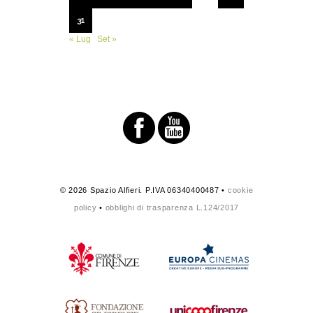
31
« Lug
Set »
© 2026 Spazio Alfieri. P.IVA 06340400487 •
cookie
policy
•
obblighi di trasparenza L.124/2017