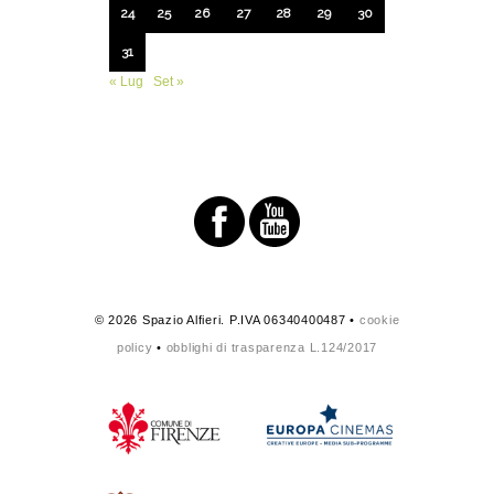
24
25
26
27
28
29
30
31
« Lug
Set »
© 2026 Spazio Alfieri. P.IVA 06340400487 •
cookie
policy
•
obblighi di trasparenza L.124/2017