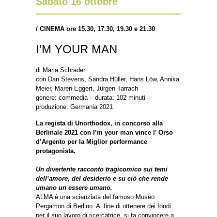
Sabato 16 ottobre
/
CINEMA ore 15.30, 17.30, 19.30 e 21.30
I’M YOUR MAN
di Maria Schrader
con Dan Stevens, Sandra Hüller, Hans Löw, Annika
Meier, Maren Eggert, Jürgen Tarrach
genere: commedia – durata: 102 minuti –
produzione: Germania 2021
La regista di Unorthodox, in concorso alla
Berlinale 2021 con I’m your man vince l’ Orso
d’Argento per la Miglior performance
protagonista.
Un divertente racconto tragicomico sui temi
dell’amore, del desiderio e su ciò che rende
umano un essere umano.
ALMA è una scienziata del famoso Museo
Pergamon di Berlino. Al fine di ottenere dei fondi
per il suo lavoro di ricercatrice, si fa convincere a