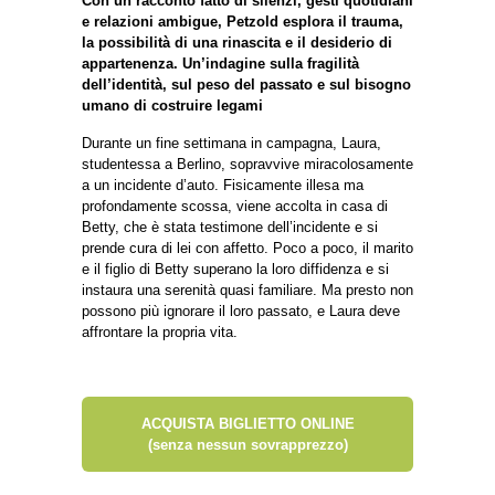
Con un racconto fatto di silenzi, gesti quotidiani
e relazioni ambigue, Petzold esplora il trauma,
la possibilità di una rinascita e il desiderio di
appartenenza. Un’indagine sulla fragilità
dell’identità, sul peso del passato e sul bisogno
umano di costruire legami
Durante un fine settimana in campagna, Laura,
studentessa a Berlino, sopravvive miracolosamente
a un incidente d’auto. Fisicamente illesa ma
profondamente scossa, viene accolta in casa di
Betty, che è stata testimone dell’incidente e si
prende cura di lei con affetto. Poco a poco, il marito
e il figlio di Betty superano la loro diffidenza e si
instaura una serenità quasi familiare. Ma presto non
possono più ignorare il loro passato, e Laura deve
affrontare la propria vita.
ACQUISTA BIGLIETTO ONLINE
(senza nessun sovrapprezzo)