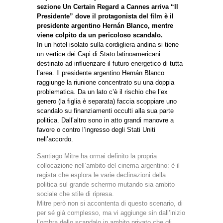
sezione Un Certain Regard a Cannes arriva “Il
Presidente” dove il protagonista del film è il
presidente argentino Hernán Blanco, mentre
viene colpito da un pericoloso scandalo.
In un hotel isolato sulla cordigliera andina si tiene
un vertice dei Capi di Stato latinoamericani
destinato ad influenzare il futuro energetico di tutta
l’area. Il presidente argentino Hernán Blanco
raggiunge la riunione concentrato su una doppia
problematica. Da un lato c’è il rischio che l’ex
genero (la figlia è separata) faccia scoppiare uno
scandalo su finanziamenti occulti alla sua parte
politica. Dall’altro sono in atto grandi manovre a
favore o contro l’ingresso degli Stati Uniti
nell’accordo.
Santiago Mitre ha ormai definito la propria
collocazione nell’ambito del cinema argentino: è il
regista che esplora le varie declinazioni della
politica sul grande schermo mutando sia ambito
sociale che stile di ripresa.
Mitre però non si accontenta di questo scenario, di
per sé già complesso, ma vi aggiunge sin dall’inizio
l’ombra dello scandalo in ambito privato che gli