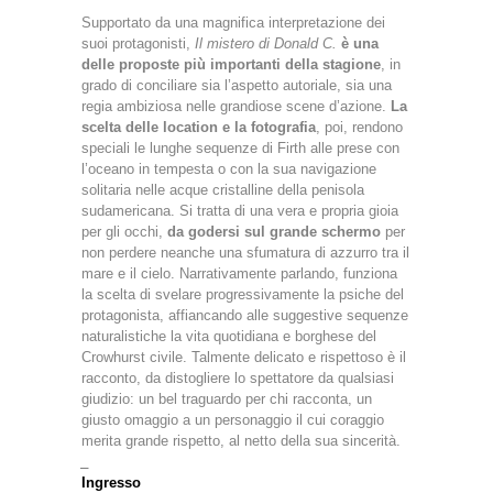
Supportato da una magnifica interpretazione dei
suoi protagonisti,
Il mistero di Donald C.
è una
delle proposte più importanti della stagione
, in
grado di conciliare sia l’aspetto autoriale, sia una
regia ambiziosa nelle grandiose scene d’azione.
La
scelta delle location e la fotografia
, poi, rendono
speciali le lunghe sequenze di Firth alle prese con
l’oceano in tempesta o con la sua navigazione
solitaria nelle acque cristalline della penisola
sudamericana. Si tratta di una vera e propria gioia
per gli occhi,
da godersi sul grande schermo
per
non perdere neanche una sfumatura di azzurro tra il
mare e il cielo. Narrativamente parlando, funziona
la scelta di svelare progressivamente la psiche del
protagonista, affiancando alle suggestive sequenze
naturalistiche la vita quotidiana e borghese del
Crowhurst civile. Talmente delicato e rispettoso è il
racconto, da distogliere lo spettatore da qualsiasi
giudizio: un bel traguardo per chi racconta, un
giusto omaggio a un personaggio il cui coraggio
merita grande rispetto, al netto della sua sincerità.
_
Ingresso