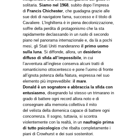
solitaria.
Siamo nel 1968
, subito dopo l’impresa
di
Francis Chichester
, che guadagna grazie alle
sue doti di navigatore fama, successo e il titolo di
Cavaliere. L’Inghilterra è in piena decolonizzazione,
soffre della perdita di protagonismo che la sta
rapidamente declassando in un ruolo di secondo
piano nel panorama internazionale e, da là a pochi
mesi, gli Stati Uniti manderanno
il primo uomo
sulla luna
. Si diffonde, allora, un
desiderio
diffuso di sfida all’impossibile
, in cui
l’avventura all’inglese conserva alcuni tratti di
romanticismo ottocentesco e pone l’uomo di fronte
all’ignota potenza della Natura, espressa nel suo
elemento più imprevedibile:
il mare
.
Donald è un sognatore e abbraccia la sfida con
entusiasmo
, disegnando lui stesso un trimarano in
grado di battere ogni record allora noto e di
consegnare alla memoria collettiva il mito
del velista della domenica capace di battere ogni
concorrenza. Il sogno, tuttavia, si scontra
violentemente con la realtà, in un
naufragio prima
di tutto psicologico
che ribalta completamente i
piani di Crowhurst e dei suoi sostenitori.