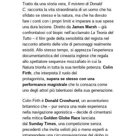
Tratto da una storia vera,
Il mistero di Donald
C.
racconta la vita straordinaria di un uomo che ha
sfidato se stesso e la natura, ma che ha dovuto
fare i conti con i propri limiti e imparare a sue spese
una dura lezione. Diretto da
James Marsh
– già
confrontatosi col biopic nell’acclamato
La Teoria del
Tutto
– il film gode della sensibilità del regista nel
racconto attento delle vite di personaggi realmente
esistiti. Allo stesso tempo, si apprezza l’esperienza
documentaristica del cineasta inglese che regala
allo spettatore sequenze mozzafiato in cui la
Natura trionfa in tutta la sua terribile potenza.
Colin
Firth
, che interpreta il ruolo del
protagonista,
supera se stesso con una
performance magistrale
che lo consacra come
uno degli attori più talentuosi della sua generazione.
Colin Firth è
Donald Crowhurst
, un avventuriero
britannico che – pur senza una reale esperienza
nella navigazione agonistica – decide di cimentarsi
nella mitica
Golden Globe Race
lanciata
dal
Sunday Times
, una competizione senza
precedenti che invita velisti più o meno esperti a
intraprendere una circumnavigazione del globo in