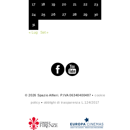
17
18
19
20
21
22
23
24
25
26
27
28
29
30
31
« Lug
Set »
© 2026 Spazio Alfieri. P.IVA 06340400487 •
cookie
policy
•
obblighi di trasparenza L.124/2017