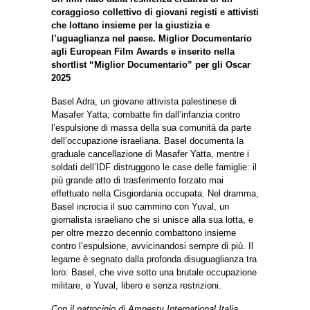
coraggioso collettivo di giovani registi e attivisti
che lottano insieme per la giustizia e
l’uguaglianza nel paese. Miglior Documentario
agli European Film Awards e inserito nella
shortlist “Miglior Documentario” per gli Oscar
2025
Basel Adra, un giovane attivista palestinese di
Masafer Yatta, combatte fin dall’infanzia contro
l’espulsione di massa della sua comunità da parte
dell’occupazione israeliana. Basel documenta la
graduale cancellazione di Masafer Yatta, mentre i
soldati dell’IDF distruggono le case delle famiglie: il
più grande atto di trasferimento forzato mai
effettuato nella Cisgiordania occupata. Nel dramma,
Basel incrocia il suo cammino con Yuval, un
giornalista israeliano che si unisce alla sua lotta, e
per oltre mezzo decennio combattono insieme
contro l’espulsione, avvicinandosi sempre di più. Il
legame è segnato dalla profonda disuguaglianza tra
loro: Basel, che vive sotto una brutale occupazione
militare, e Yuval, libero e senza restrizioni.
Con il patrocinio di Amnesty International Italia