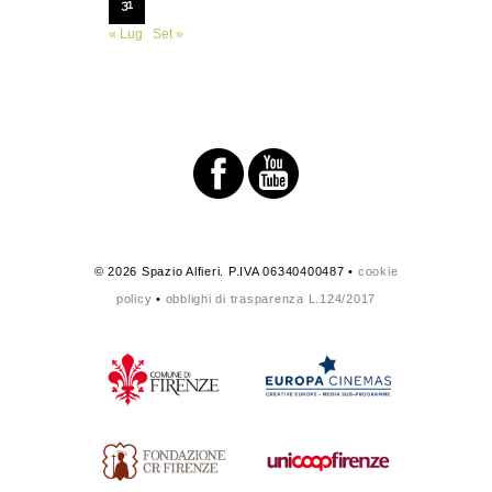
31
« Lug
Set »
© 2026 Spazio Alfieri. P.IVA 06340400487 •
cookie
policy
•
obblighi di trasparenza L.124/2017