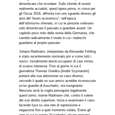
dimenticare che ricordare. Sullo sfondo di eventi
realmente accaduti, quest’opera prima, in corsa per
gli Oscar 2016, affronta con uno sguardo diverso gli
anni del “boom economico”, nell’epoca
dell’ottimismo sfrenato, in cui le persone volevano
solo dimenticare il passato e guardare avanti. Un
capitolo poco noto della storia della Germania, che
cambiò radicalmente il modo in cui i tedeschi
guardano al proprio passato.
Johann Radmann, interpretato da Alexander Fehling
è stato recentemente nominato pm e come tutti i
novizi, inizialmente dovrà occuparsi di casi minori,
di scarso interesse. Fino al giorno in cui il
giornalista Thomas Gnielka (André Szymanski)
porterà alla sua attenzione un caso diverso,
secondo il quale un suo amico avrebbe riconosciuto
un’ex guardia di Auschwitz, ora insegnante.
Nessuno avrà la voglia perseguire legalmente
quest’uomo, tranne Radmann che, contro il volere
del suo diretto superiore, inizia a esaminare il caso
facendo luce su una rete di repressione e
negazione fino a quel momento celata. Erano gli
anni in cui la parola “Auschwitz” alcune persone