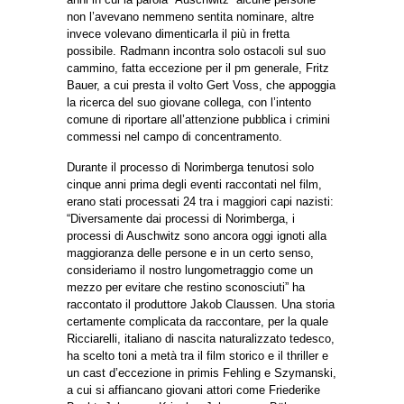
non l’avevano nemmeno sentita nominare, altre
invece volevano dimenticarla il più in fretta
possibile. Radmann incontra solo ostacoli sul suo
cammino, fatta eccezione per il pm generale, Fritz
Bauer, a cui presta il volto Gert Voss, che appoggia
la ricerca del suo giovane collega, con l’intento
comune di riportare all’attenzione pubblica i crimini
commessi nel campo di concentramento.
Durante il processo di Norimberga tenutosi solo
cinque anni prima degli eventi raccontati nel film,
erano stati processati 24 tra i maggiori capi nazisti:
“Diversamente dai processi di Norimberga, i
processi di Auschwitz sono ancora oggi ignoti alla
maggioranza delle persone e in un certo senso,
consideriamo il nostro lungometraggio come un
mezzo per evitare che restino sconosciuti” ha
raccontato il produttore Jakob Claussen. Una storia
certamente complicata da raccontare, per la quale
Ricciarelli, italiano di nascita naturalizzato tedesco,
ha scelto toni a metà tra il film storico e il thriller e
un cast d’eccezione in primis Fehling e Szymanski,
a cui si affiancano giovani attori come Friederike