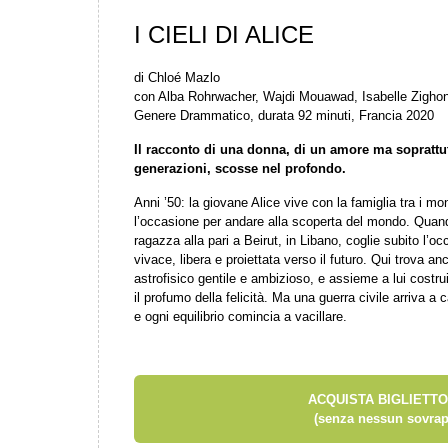
I CIELI DI ALICE
di Chloé Mazlo
con Alba Rohrwacher, Wajdi Mouawad, Isabelle Zighon
Genere Drammatico, durata 92 minuti, Francia 2020
Il racconto di una donna, di un amore ma soprattut
generazioni, scosse nel profondo.
Anni ’50: la giovane Alice vive con la famiglia tra i m
l’occasione per andare alla scoperta del mondo. Quand
ragazza alla pari a Beirut, in Libano, coglie subito l’o
vivace, libera e proiettata verso il futuro. Qui trova a
astrofisico gentile e ambizioso, e assieme a lui costru
il profumo della felicità. Ma una guerra civile arriva a
e ogni equilibrio comincia a vacillare.
ACQUISTA BIGLIETTO
(senza nessun sovrap