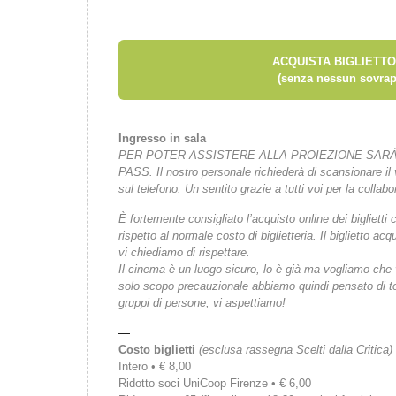
ACQUISTA BIGLIETTO
(senza nessun sovrap
Ingresso in sala
PER POTER ASSISTERE ALLA PROIEZIONE SARÀ
PASS.
Il nostro personale richiederà di scansionare i
sul telefono.
Un sentito grazie a tutti voi per la collab
È fortemente consigliato l’acquisto online dei bigliet
rispetto al normale costo di biglietteria. Il biglietto 
vi chiediamo di rispettare.
Il cinema è un luogo sicuro, lo è già ma vogliamo che vi
solo scopo precauzionale abbiamo quindi pensato di tor
gruppi di persone, vi aspettiamo!
—
Costo biglietti
(esclusa rassegna Scelti dalla Critica)
Intero • € 8,00
Ridotto soci UniCoop Firenze • € 6,00