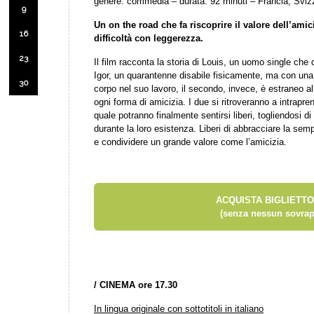
genere: commedia – durata: 92 minuti – Francia, Sviz
9
Un on the road che fa riscoprire il valore dell’amici
16
difficoltà con leggerezza.
23
Il film racconta la storia di Louis, un uomo single che 
Igor, un quarantenne disabile fisicamente, ma con una
30
corpo nel suo lavoro, il secondo, invece, è estraneo al 
ogni forma di amicizia. I due si ritroveranno a intrapre
quale potranno finalmente sentirsi liberi, togliendosi d
durante la loro esistenza. Liberi di abbracciare la semp
e condividere un grande valore come l’amicizia.
ACQUISTA BIGLIETTO
(senza nessun sovrap
/
CINEMA ore 17.30
In lingua originale con sottotitoli in italiano