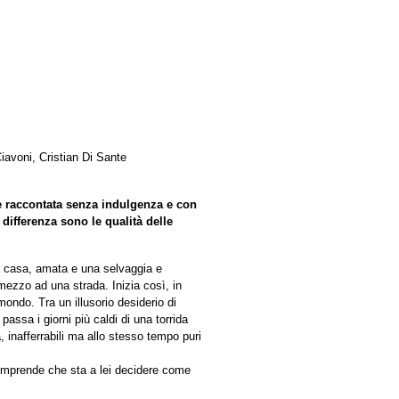
iavoni, Cristian Di Sante
e raccontata senza indulgenza e con
differenza sono le qualità delle
 a casa, amata e una selvaggia e
n mezzo ad una strada. Inizia così, in
mondo. Tra un illusorio desiderio di
passa i giorni più caldi di una torrida
 inafferrabili ma allo stesso tempo puri
 comprende che sta a lei decidere come