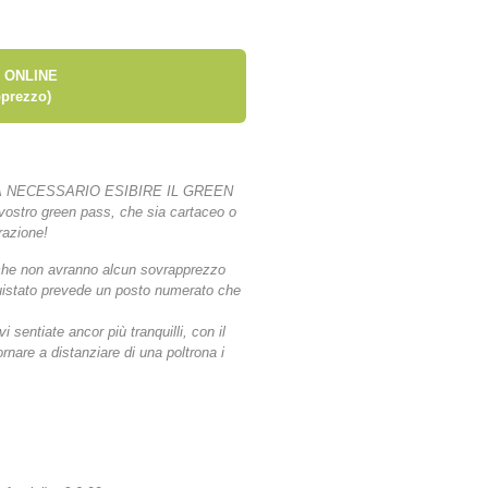
 ONLINE
prezzo)
 NECESSARIO ESIBIRE IL GREEN
l vostro green pass, che sia cartaceo o
orazione!
ti che non avranno alcun sovrapprezzo
acquistato prevede un posto numerato che
 sentiate ancor più tranquilli, con il
nare a distanziare di una poltrona i