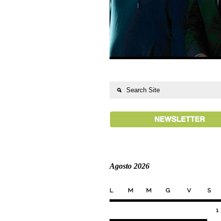
Agosto 2026
L
M
M
G
V
S
1