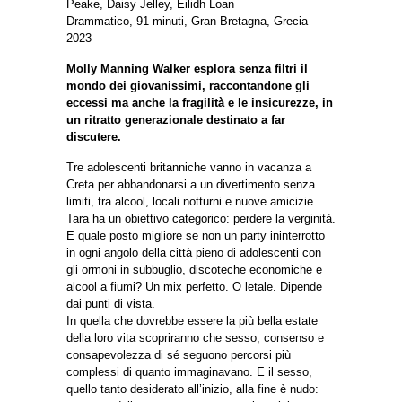
Peake, Daisy Jelley, Eilidh Loan
Drammatico, 91 minuti, Gran Bretagna, Grecia
2023
Molly Manning Walker esplora senza filtri il
mondo dei giovanissimi, raccontandone gli
eccessi ma anche la fragilità e le insicurezze, in
un ritratto generazionale destinato a far
discutere.
Tre adolescenti britanniche vanno in vacanza a
Creta per abbandonarsi a un divertimento senza
limiti, tra alcool, locali notturni e nuove amicizie.
Tara ha un obiettivo categorico: perdere la verginità.
E quale posto migliore se non un party ininterrotto
in ogni angolo della città pieno di adolescenti con
gli ormoni in subbuglio, discoteche economiche e
alcool a fiumi? Un mix perfetto. O letale. Dipende
dai punti di vista.
In quella che dovrebbe essere la più bella estate
della loro vita scopriranno che sesso, consenso e
consapevolezza di sé seguono percorsi più
complessi di quanto immaginavano. E il sesso,
quello tanto desiderato all’inizio, alla fine è nudo: