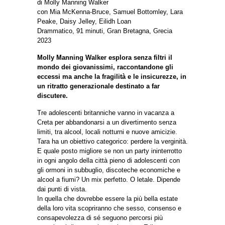
di Molly Manning Walker
con Mia McKenna-Bruce, Samuel Bottomley, Lara
Peake, Daisy Jelley, Eilidh Loan
Drammatico, 91 minuti, Gran Bretagna, Grecia
2023
Molly Manning Walker esplora senza filtri il
mondo dei giovanissimi, raccontandone gli
eccessi ma anche la fragilità e le insicurezze, in
un ritratto generazionale destinato a far
discutere.
Tre adolescenti britanniche vanno in vacanza a
Creta per abbandonarsi a un divertimento senza
limiti, tra alcool, locali notturni e nuove amicizie.
Tara ha un obiettivo categorico: perdere la verginità.
E quale posto migliore se non un party ininterrotto
in ogni angolo della città pieno di adolescenti con
gli ormoni in subbuglio, discoteche economiche e
alcool a fiumi? Un mix perfetto. O letale. Dipende
dai punti di vista.
In quella che dovrebbe essere la più bella estate
della loro vita scopriranno che sesso, consenso e
consapevolezza di sé seguono percorsi più