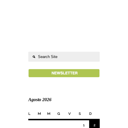
Agosto 2026
L
M
M
G
V
S
D
1
2