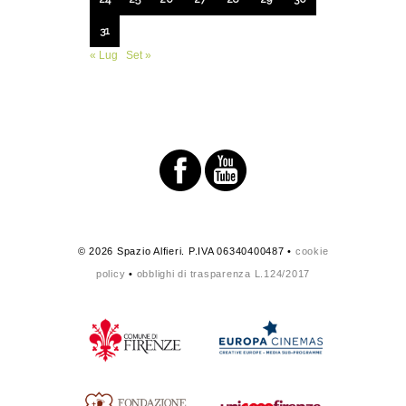
31
« Lug
Set »
© 2026 Spazio Alfieri. P.IVA 06340400487 •
cookie
policy
•
obblighi di trasparenza L.124/2017