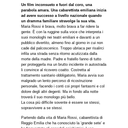
Un film inconsueto e fuori dal coro, una
parabola amara. Una cabarettista emiliana inizia
ad avere successo a livello nazionale quando
un dramma familiare stravolge la sua vita.
Maria Rossi è brava, molto brava a far ridere la
gente. È con la ruggine sulla voce che interpreta i
suoi monologhi nei teatri emiliani e davanti a un
pubblico divertito, almeno fino al giorno in cui non
cade dal palcoscenico. Troppo ubriaca per risalirci
infila una strada senza ritorno acutizzata dalla
morte della madre. Padre e fratello fanno di tutto
per proteggerla ma un brutto incidente in autostrada
li convince al ricovero coatto. Costretta al
trattamento sanitario obbligatorio, Maria avvia suo
malgrado un lento percorso di ricostruzione
personale, facendo i conti coi propri fantasmi e col
dolore degli altri degenti. Ma in fondo alla notte
troverà il suo monologo più bello.
La cosa più difficile sovente è essere se stessi,
sopravvivere a se stessi.
Partendo dalla vita di Maria Rossi, cabarettista di
Reggio Emilia che ha conosciuto la ‘grande sete’ e