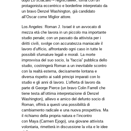
dopo
Lo sciacallo – Nightcrawler
, torna con un
protagonista eccentrico e borderline interpretato da
un bravo Denzel Washington, già candidato
all’Oscar come Miglior attore.
Los Angeles: Roman J. Israel è un avvocato di
mezza età che lavora in un piccolo ma importante
studio penale; con un passato da attivista per i
diritti civili, svolge con accuratezza maniacale il
lavoro d’ufficio, affrontando ogni caso in tutte le
possibili sfumature legali e morali. La morte
improvvisa del suo socio, la “faccia” pubblica dello
studio, costringerà Roman a un inevitabile scontro
con la realtà esterna, decisamente lontana e
diversa rispetto ai saldi principi imparati con lo
studio e gli anni di lavoro. L’offerta di lavoro da
parte di George Pierce (un bravo Colin Farrell che
tiene testa all’ottima interpretazione di Denzel
Washington), allievo e amico del defunto socio di
Roman, offrirà a questi una possibilità di
cambiamento radicale e una nuova prospettiva. Ma
il richiamo della propria natura e l’incontro
con Maya (Carmen Ejogo), una giovane attivista
volontaria, rimetterà in discussione la vita e le idee