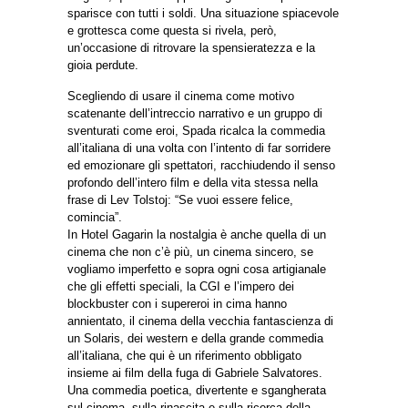
sparisce con tutti i soldi. Una situazione spiacevole
e grottesca come questa si rivela, però,
un’occasione di ritrovare la spensieratezza e la
gioia perdute.
Scegliendo di usare il cinema come motivo
scatenante dell’intreccio narrativo e un gruppo di
sventurati come eroi, Spada ricalca la commedia
all’italiana di una volta con l’intento di far sorridere
ed emozionare gli spettatori, racchiudendo il senso
profondo dell’intero film e della vita stessa nella
frase di Lev Tolstoj: “Se vuoi essere felice,
comincia”.
In Hotel Gagarin la nostalgia è anche quella di un
cinema che non c’è più, un cinema sincero, se
vogliamo imperfetto e sopra ogni cosa artigianale
che gli effetti speciali, la CGI e l’impero dei
blockbuster con i supereroi in cima hanno
annientato, il cinema della vecchia fantascienza di
un Solaris, dei western e della grande commedia
all’italiana, che qui è un riferimento obbligato
insieme ai film della fuga di Gabriele Salvatores.
Una commedia poetica, divertente e sgangherata
sul cinema, sulla rinascita e sulla ricerca della