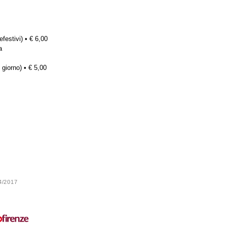
efestivi) • € 6,00
a
 giorno) • € 5,00
24/2017