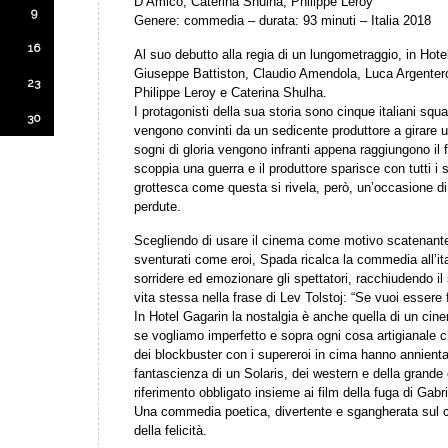
D’Amico, Caterina Shulha, Philippe Leroy
9
Genere: commedia – durata: 93 minuti – Italia 2018
16
Al suo debutto alla regia di un lungometraggio, in Hot
Giuseppe Battiston, Claudio Amendola, Luca Argenter
23
Philippe Leroy e Caterina Shulha.
I protagonisti della sua storia sono cinque italiani squ
30
vengono convinti da un sedicente produttore a girare un
sogni di gloria vengono infranti appena raggiungono il
scoppia una guerra e il produttore sparisce con tutti i
grottesca come questa si rivela, però, un’occasione di 
perdute.
Scegliendo di usare il cinema come motivo scatenante d
sventurati come eroi, Spada ricalca la commedia all’ital
sorridere ed emozionare gli spettatori, racchiudendo il 
vita stessa nella frase di Lev Tolstoj: “Se vuoi essere 
In Hotel Gagarin la nostalgia è anche quella di un cin
se vogliamo imperfetto e sopra ogni cosa artigianale che
dei blockbuster con i supereroi in cima hanno annienta
fantascienza di un Solaris, dei western e della grande 
riferimento obbligato insieme ai film della fuga di Gabr
Una commedia poetica, divertente e sgangherata sul ci
della felicità.