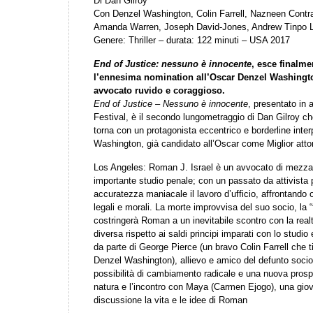
Di Dan Gilroy
Con Denzel Washington, Colin Farrell, Nazneen Contrac
Amanda Warren, Joseph David-Jones, Andrew Tinpo Lee
Genere: Thriller – durata: 122 minuti – USA 2017
End of Justice: nessuno è innocente
, esce finalme
l’ennesima nomination all’Oscar Denzel Washington
avvocato ruvido e coraggioso.
End of Justice – Nessuno è innocente
, presentato in 
Festival, è il secondo lungometraggio di Dan Gilroy c
torna con un protagonista eccentrico e borderline inte
Washington, già candidato all’Oscar come Miglior atto
Los Angeles: Roman J. Israel è un avvocato di mezza 
importante studio penale; con un passato da attivista per
accuratezza maniacale il lavoro d’ufficio, affrontando o
legali e morali. La morte improvvisa del suo socio, la “
costringerà Roman a un inevitabile scontro con la rea
diversa rispetto ai saldi principi imparati con lo studio e
da parte di George Pierce (un bravo Colin Farrell che ti
Denzel Washington), allievo e amico del defunto socio
possibilità di cambiamento radicale e una nuova prospe
natura e l’incontro con Maya (Carmen Ejogo), una giovan
discussione la vita e le idee di Roman