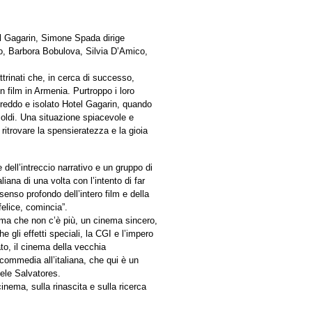
el Gagarin, Simone Spada dirige
o, Barbora Bobulova, Silvia D’Amico,
attrinati che, in cerca di successo,
 film in Armenia. Purtroppo i loro
 freddo e isolato Hotel Gagarin, quando
 soldi. Una situazione spiacevole e
ritrovare la spensieratezza e la gioia
ell’intreccio narrativo e un gruppo di
iana di una volta con l’intento di far
senso profondo dell’intero film e della
felice, comincia”.
ema che non c’è più, un cinema sincero,
 gli effetti speciali, la CGI e l’impero
to, il cinema della vecchia
commedia all’italiana, che qui è un
iele Salvatores.
nema, sulla rinascita e sulla ricerca