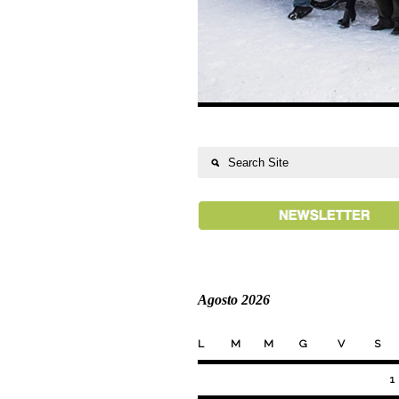
Agosto 2026
L
M
M
G
V
S
1