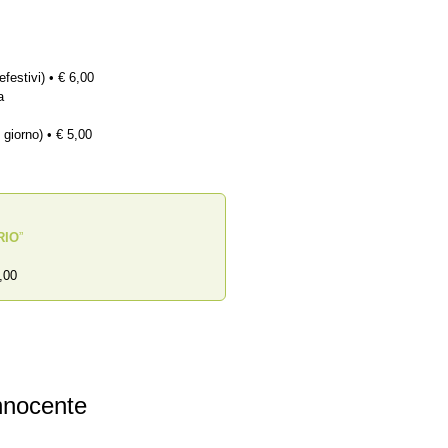
efestivi) • € 6,00
a
 giorno) • € 5,00
RIO
”
,00
nnocente