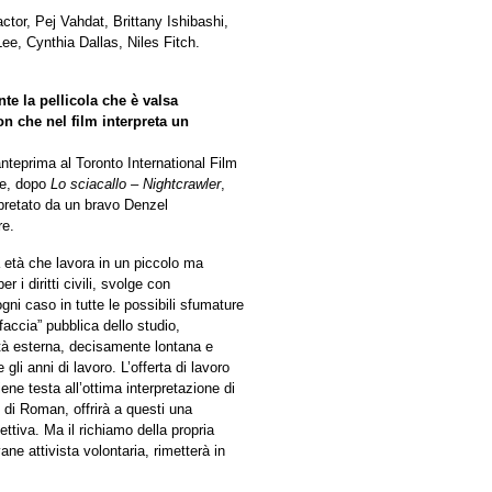
tor, Pej Vahdat, Brittany Ishibashi,
, Cynthia Dallas, Niles Fitch.
nte la pellicola che è valsa
 che nel film interpreta un
anteprima al Toronto International Film
he, dopo
Lo sciacallo – Nightcrawler
,
rpretato da un bravo Denzel
re.
età che lavora in un piccolo ma
 i diritti civili, svolge con
gni caso in tutte le possibili sfumature
faccia” pubblica dello studio,
ltà esterna, decisamente lontana e
 gli anni di lavoro. L’offerta di lavoro
ene testa all’ottima interpretazione di
 di Roman, offrirà a questi una
ttiva. Ma il richiamo della propria
e attivista volontaria, rimetterà in