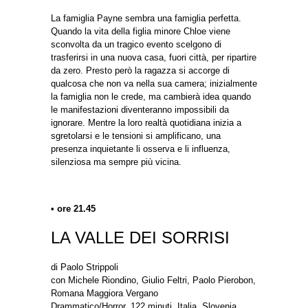
La famiglia Payne sembra una famiglia perfetta.
Quando la vita della figlia minore Chloe viene
sconvolta da un tragico evento scelgono di
trasferirsi in una nuova casa, fuori città, per ripartire
da zero. Presto però la ragazza si accorge di
qualcosa che non va nella sua camera; inizialmente
la famiglia non le crede, ma cambierà idea quando
le manifestazioni diventeranno impossibili da
ignorare. Mentre la loro realtà quotidiana inizia a
sgretolarsi e le tensioni si amplificano, una
presenza inquietante li osserva e li influenza,
silenziosa ma sempre più vicina.
• ore 21.45
LA VALLE DEI SORRISI
di Paolo Strippoli
con Michele Riondino, Giulio Feltri, Paolo Pierobon,
Romana Maggiora Vergano
Drammatico/Horror, 122 minuti, Italia, Slovenia